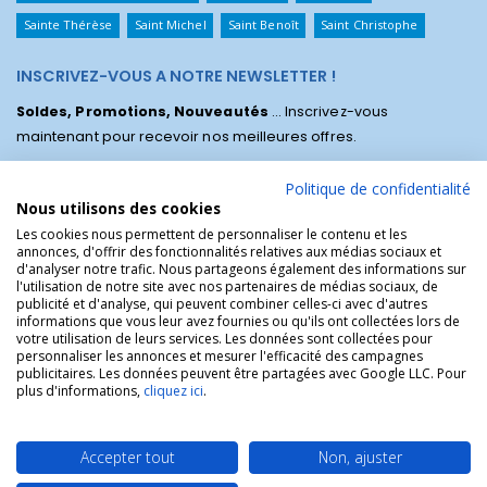
Sainte Thérèse
Saint Michel
Saint Benoît
Saint Christophe
INSCRIVEZ-VOUS A NOTRE NEWSLETTER !
Soldes, Promotions, Nouveautés
... Inscrivez-vous
maintenant pour recevoir nos meilleures offres.
Politique de confidentialité
Nous utilisons des cookies
Les cookies nous permettent de personnaliser le contenu et les
annonces, d'offrir des fonctionnalités relatives aux médias sociaux et
d'analyser notre trafic. Nous partageons également des informations sur
l'utilisation de notre site avec nos partenaires de médias sociaux, de
publicité et d'analyse, qui peuvent combiner celles-ci avec d'autres
informations que vous leur avez fournies ou qu'ils ont collectées lors de
votre utilisation de leurs services. Les données sont collectées pour
personnaliser les annonces et mesurer l'efficacité des campagnes
La Boutique des Chrétiens © | La boutique religieuse chrétienne de
publicitaires. Les données peuvent être partagées avec Google LLC. Pour
référence !.
plus d'informations,
cliquez ici
.
Accepter tout
Non, ajuster