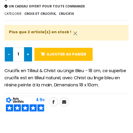
UN CADEAU OFFERT POUR TOUTE COMMANDE
-25%
Médaille Miraculeuse Rose
CATEGORIE :
CROIX ET CRUCIFIX,
CRUCIFIX
Lot de 20 Bougies de Neuvaine Blanches
€2.50
€58.50
€78.00
Plus que 2 article(s) en stock !
Chapelet de Lourde
Huile d'Onction
-
+
AJOUTER AU PANIER
€5.00
€9.90
Crucifix en Tilleul & Christ au Linge Bleu - 18 cm, ce superbe
crucifix est en tilleul naturel, avec Christ au linge bleu en
résine peinte à la main. Dimensions 18 x 10cm.
Croix Enfant en Bois Eglise Papillons et Arc-en-ciel 15 cm
Bougie Neuvaine pour une Guérison - 17.5cm
€23.00
€4.90
SHARE: