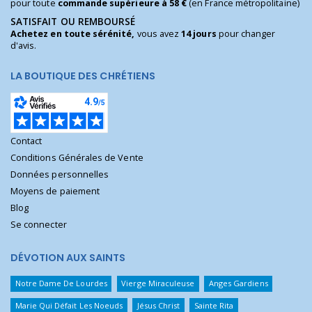
pour toute
commande supérieure à 58 €
(en France métropolitaine)
SATISFAIT OU REMBOURSÉ
Achetez en toute sérénité,
vous avez
14 jours
pour changer
d'avis.
LA BOUTIQUE DES CHRÉTIENS
Contact
Conditions Générales de Vente
Données personnelles
Moyens de paiement
Blog
Se connecter
DÉVOTION AUX SAINTS
Notre Dame De Lourdes
Vierge Miraculeuse
Anges Gardiens
Marie Qui Défait Les Noeuds
Jésus Christ
Sainte Rita