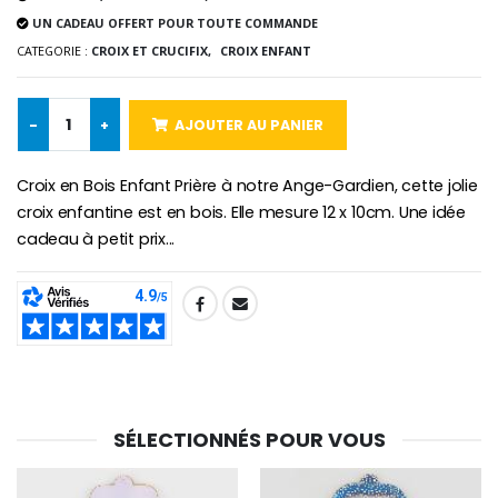
UN CADEAU OFFERT POUR TOUTE COMMANDE
-25%
Médaille Miraculeuse Rose
CATEGORIE :
CROIX ET CRUCIFIX,
CROIX ENFANT
Lot de 20 Bougies de Neuvaine Blanches
€2.50
€58.50
€78.00
-
+
AJOUTER AU PANIER
Croix en Bois Enfant Prière à notre Ange-Gardien, cette jolie
Chapelet de Lourde
Huile d'Onction
€5.00
€9.90
croix enfantine est en bois. Elle mesure 12 x 10cm. Une idée
cadeau à petit prix...
SHARE:
Croix Enfant en Bois Eglise Papillons et Arc-en-ciel 15 cm
Bougie Neuvaine pour une Guérison - 17.5cm
€23.00
€4.90
SÉLECTIONNÉS POUR VOUS