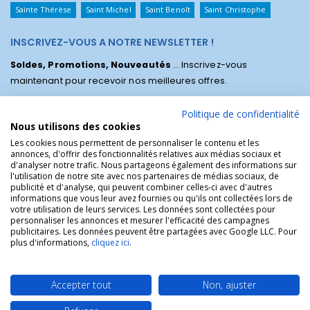
Sainte Thérèse
Saint Michel
Saint Benoît
Saint Christophe
INSCRIVEZ-VOUS A NOTRE NEWSLETTER !
Soldes, Promotions, Nouveautés
... Inscrivez-vous
maintenant pour recevoir nos meilleures offres.
Politique de confidentialité
Nous utilisons des cookies
Les cookies nous permettent de personnaliser le contenu et les
annonces, d'offrir des fonctionnalités relatives aux médias sociaux et
d'analyser notre trafic. Nous partageons également des informations sur
l'utilisation de notre site avec nos partenaires de médias sociaux, de
publicité et d'analyse, qui peuvent combiner celles-ci avec d'autres
informations que vous leur avez fournies ou qu'ils ont collectées lors de
votre utilisation de leurs services. Les données sont collectées pour
personnaliser les annonces et mesurer l'efficacité des campagnes
La Boutique des Chrétiens © | La boutique religieuse chrétienne de
publicitaires. Les données peuvent être partagées avec Google LLC. Pour
référence !.
plus d'informations,
cliquez ici
.
Accepter tout
Non, ajuster