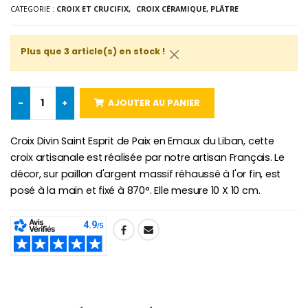
CATEGORIE :
CROIX ET CRUCIFIX,
CROIX CÉRAMIQUE, PLÂTRE
-25%
Médaille Miraculeuse Rose
Lot de 20 Bougies de Neuvaine Blanches
€2.50
€58.50
Plus que 3 article(s) en stock !
€78.00
-
+
AJOUTER AU PANIER
Chapelet de Lourde
Huile d'Onction
€5.00
€9.90
Croix Divin Saint Esprit de Paix en Emaux du Liban, cette
croix artisanale est réalisée par notre artisan Français. Le
décor, sur paillon d'argent massif réhaussé à l'or fin, est
posé à la main et fixé à 870°. Elle mesure 10 X 10 cm.
Croix Enfant en Bois Eglise Papillons et Arc-en-ciel 15 cm
Bougie Neuvaine pour une Guérison - 17.5cm
€23.00
€4.90
SHARE: