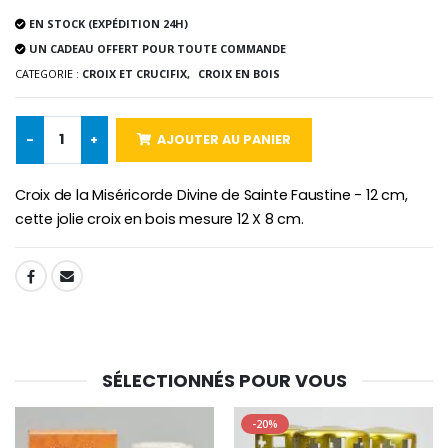
EN STOCK (EXPÉDITION 24H)
-25%
Médaille Miraculeuse Rose
UN CADEAU OFFERT POUR TOUTE COMMANDE
Lot de 20 Bougies de Neuvaine Blanches
€2.50
€58.50
CATEGORIE :
CROIX ET CRUCIFIX,
CROIX EN BOIS
€78.00
-
+
AJOUTER AU PANIER
Chapelet de Lourde
Huile d'Onction
€5.00
€9.90
Croix de la Miséricorde Divine de Sainte Faustine - 12 cm,
cette jolie croix en bois mesure 12 X 8 cm.
SHARE:
Croix Enfant en Bois Eglise Papillons et Arc-en-ciel 15 cm
Bougie Neuvaine pour une Guérison - 17.5cm
€23.00
€4.90
SÉLECTIONNÉS POUR VOUS
-20%