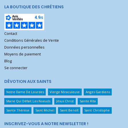
LA BOUTIQUE DES CHRÉTIENS
Contact
Conditions Générales de Vente
Données personnelles
Moyens de paiement
Blog
Se connecter
DÉVOTION AUX SAINTS
Notre Dame De Lourdes
Vierge Miraculeuse
Anges Gardiens
Marie Qui Défait Les Noeuds
Jésus Christ
Sainte Rita
Sainte Thérèse
Saint Michel
Saint Benoît
Saint Christophe
INSCRIVEZ-VOUS A NOTRE NEWSLETTER !