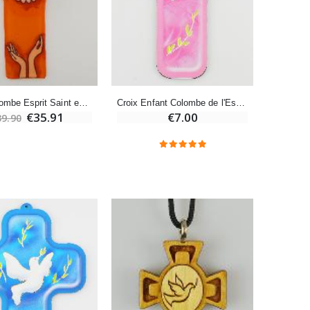
-20%
Déposez votre Neuvaine à Lourdes
€9.60
€12.00
Croix Colombe Esprit Saint en Verre
Croix Enfant Colombe de l'Esprit Saint - Fond Rose
€35.91
€7.00
39.90
Bonbons Pastilles Menthe à l'Eau de Lourdes - 130g
€7.90
-10%
Bougie de Neuvaine Contre le Mal - Saint Michel
€4.95
€5.50
-25%