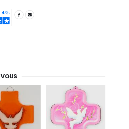
-30%
 VOUS
Une bougie 150 gr et votre Prière déposées à Lourdes
€7.00
€10.00
-20%
Eau de Lourdes 1 Litre
€9.60
€12.00