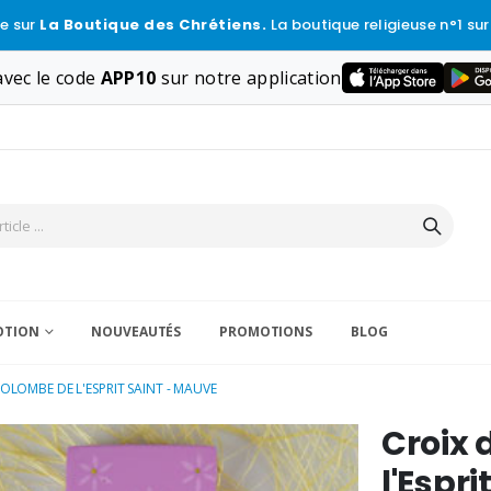
e sur
La Boutique des Chrétiens.
La boutique religieuse n°1 sur
vec le code
APP10
sur notre application
VOTION
NOUVEAUTÉS
PROMOTIONS
BLOG
COLOMBE DE L'ESPRIT SAINT - MAUVE
Croix 
l'Espr