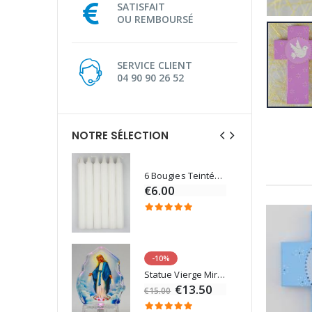
SATISFAIT
OU REMBOURSÉ
SERVICE CLIENT
04 90 90 26 52
NOTRE SÉLECTION
6 Bougies Teintées Masse Couleur Blanche
Une bougie 150 gr et votre Prière déposées à Lourdes
€6.00
€7.00
-10%
Eau de Lourdes 1 Litre
Statue Vierge Miraculeuse Lumineuse
€9.60
€13.50
€15.00