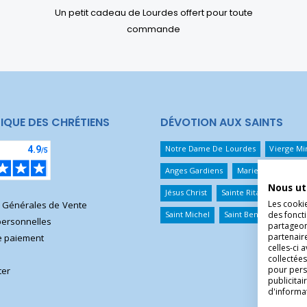
Un petit cadeau de Lourdes offert pour toute
commande
IQUE DES CHRÉTIENS
DÉVOTION AUX SAINTS
Notre Dame De Lourdes
Vierge Mi
Anges Gardiens
Marie Qui Défait 
Nous ut
Jésus Christ
Sainte Rita
Sainte T
Les cooki
s Générales de Vente
des foncti
Saint Michel
Saint Benoît
Saint 
ersonnelles
partageons
partenair
 paiement
celles-ci 
collectées
pour pers
ter
publicita
d'informa