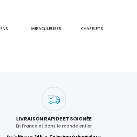
CENS
MIRACULEUSES
CHAPELETS
IC
LIVRAISON RAPIDE ET SOIGNÉE
En France et dans le monde entier
Expédition en
24h
en
Colissimo à domicile
ou