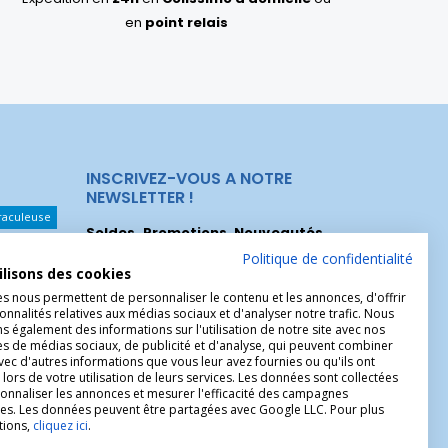
en
point relais
INSCRIVEZ-VOUS A NOTRE
NEWSLETTER !
raculeuse
Soldes, Promotions, Nouveautés
...
Les Noeuds
Inscrivez-vous maintenant pour recevoir
Politique de confidentialité
ilisons des cookies
nos meilleures offres.
hérèse
es nous permettent de personnaliser le contenu et les annonces, d'offrir
onnalités relatives aux médias sociaux et d'analyser notre trafic. Nous
Christophe
 également des informations sur l'utilisation de notre site avec nos
es de médias sociaux, de publicité et d'analyse, qui peuvent combiner
avec d'autres informations que vous leur avez fournies ou qu'ils ont
 lors de votre utilisation de leurs services. Les données sont collectées
onnaliser les annonces et mesurer l'efficacité des campagnes
ires. Les données peuvent être partagées avec Google LLC. Pour plus
tions,
cliquez ici
.