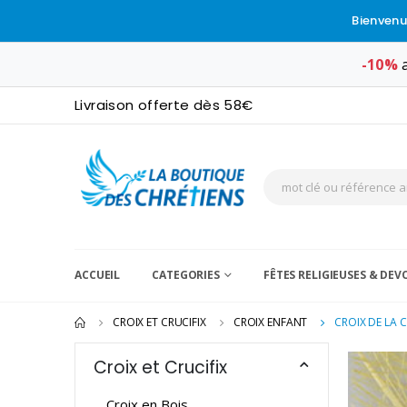
Bienvenu
-10%
a
Livraison offerte dès 58€
ACCUEIL
CATEGORIES
FÊTES RELIGIEUSES & DE
CROIX ET CRUCIFIX
CROIX ENFANT
CROIX DE LA 
Croix et Crucifix
Croix en Bois