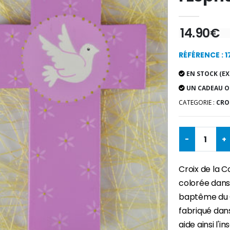
14.90€
RÉFÉRENCE : 1
EN STOCK (EX
UN CADEAU O
CATEGORIE :
CROI
-
+
Croix de la C
colorée dans
baptême du Ch
fabriqué dans
aide ainsi l'i