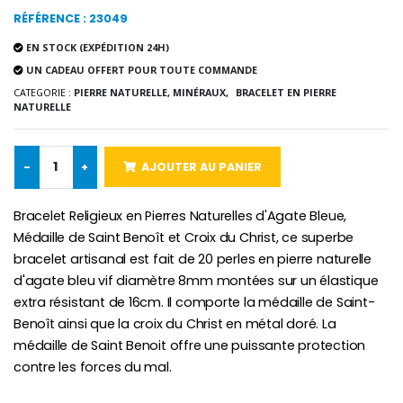
RÉFÉRENCE : 23049
EN STOCK (EXPÉDITION 24H)
UN CADEAU OFFERT POUR TOUTE COMMANDE
Croix Enfant en Bois Eglise Papillons et Arc-en-ciel 15 cm
Bougie Neuvaine pour une Guérison - 17.5cm
€23.00
€4.90
CATEGORIE :
PIERRE NATURELLE, MINÉRAUX,
BRACELET EN PIERRE
NATURELLE
-
+
AJOUTER AU PANIER
Bracelet Religieux en Pierres Naturelles d'Agate Bleue,
Médaille de Saint Benoît et Croix du Christ, ce superbe
bracelet artisanal est fait de 20 perles en pierre naturelle
d'agate bleu vif diamètre 8mm montées sur un élastique
extra résistant de 16cm. Il comporte la médaille de Saint-
Benoît ainsi que la croix du Christ en métal doré. La
médaille de Saint Benoit offre une puissante protection
contre les forces du mal.