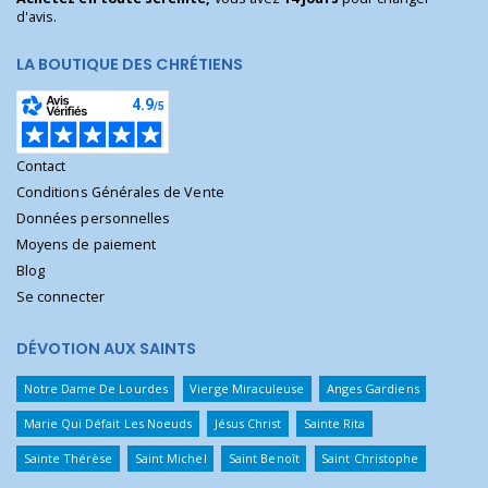
d'avis.
LA BOUTIQUE DES CHRÉTIENS
Contact
Conditions Générales de Vente
Données personnelles
Moyens de paiement
Blog
Se connecter
DÉVOTION AUX SAINTS
Notre Dame De Lourdes
Vierge Miraculeuse
Anges Gardiens
Marie Qui Défait Les Noeuds
Jésus Christ
Sainte Rita
Sainte Thérèse
Saint Michel
Saint Benoît
Saint Christophe