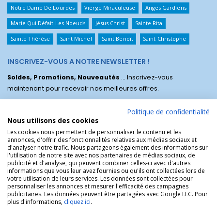
Notre Dame De Lourdes
Vierge Miraculeuse
Anges Gardiens
Marie Qui Défait Les Noeuds
Jésus Christ
Sainte Rita
Sainte Thérèse
Saint Michel
Saint Benoît
Saint Christophe
INSCRIVEZ-VOUS A NOTRE NEWSLETTER !
Soldes, Promotions, Nouveautés
... Inscrivez-vous
maintenant pour recevoir nos meilleures offres.
Politique de confidentialité
Nous utilisons des cookies
Les cookies nous permettent de personnaliser le contenu et les
annonces, d'offrir des fonctionnalités relatives aux médias sociaux et
d'analyser notre trafic. Nous partageons également des informations sur
l'utilisation de notre site avec nos partenaires de médias sociaux, de
publicité et d'analyse, qui peuvent combiner celles-ci avec d'autres
informations que vous leur avez fournies ou qu'ils ont collectées lors de
votre utilisation de leurs services. Les données sont collectées pour
personnaliser les annonces et mesurer l'efficacité des campagnes
La Boutique des Chrétiens © | La boutique religieuse chrétienne de
publicitaires. Les données peuvent être partagées avec Google LLC. Pour
référence !.
plus d'informations,
cliquez ici
.