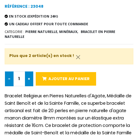
RÉFÉRENCE : 23048
EN STOCK (EXPÉDITION 24H)
UN CADEAU OFFERT POUR TOUTE COMMANDE
Croix Enfant en Bois Eglise Papillons et Arc-en-ciel 15 cm
Bougie Neuvaine pour une Guérison - 17.5cm
€23.00
€4.90
CATEGORIE :
PIERRE NATURELLE, MINÉRAUX,
BRACELET EN PIERRE
NATURELLE
Plus que 2 article(s) en stock !
-
+
AJOUTER AU PANIER
Bracelet Religieux en Pierres Naturelles d'Agate, Médaille de
Saint Benoît et de la Sainte Famille, ce superbe bracelet
artisanal est fait de 20 perles en pierre naturelle d'agate
marron diamètre 8mm montées sur un élastique extra
résistant de 16cm. Ce bracelet de protection comporte la
médaille de Saint-Benoît et la médaille de la Sainte Famille