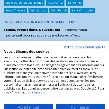
Marie Qui Défait Les Noeuds
Jésus Christ
Sainte Rita
Sainte Thérèse
Saint Michel
Saint Benoît
Saint Christophe
INSCRIVEZ-VOUS A NOTRE NEWSLETTER !
Soldes, Promotions, Nouveautés
... Inscrivez-vous
maintenant pour recevoir nos meilleures offres.
Politique de confidentialité
Nous utilisons des cookies
Les cookies nous permettent de personnaliser le contenu et les
annonces, d'offrir des fonctionnalités relatives aux médias sociaux et
d'analyser notre trafic. Nous partageons également des informations sur
l'utilisation de notre site avec nos partenaires de médias sociaux, de
publicité et d'analyse, qui peuvent combiner celles-ci avec d'autres
informations que vous leur avez fournies ou qu'ils ont collectées lors de
votre utilisation de leurs services. Les données sont collectées pour
personnaliser les annonces et mesurer l'efficacité des campagnes
La Boutique des Chrétiens © | La boutique religieuse chrétienne de
publicitaires. Les données peuvent être partagées avec Google LLC. Pour
référence !.
plus d'informations,
cliquez ici
.
Accepter tout
Non, ajuster