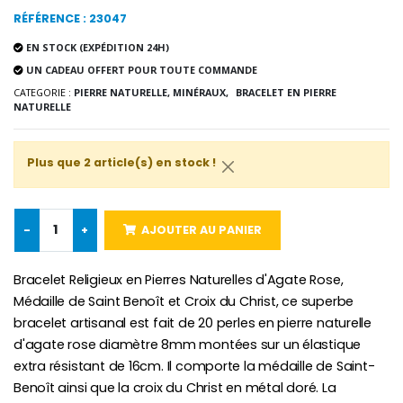
RÉFÉRENCE : 23047
EN STOCK (EXPÉDITION 24H)
UN CADEAU OFFERT POUR TOUTE COMMANDE
Croix Enfant en Bois Eglise Papillons et Arc-en-ciel 15 cm
Bougie Neuvaine pour une Guérison - 17.5cm
€23.00
€4.90
CATEGORIE :
PIERRE NATURELLE, MINÉRAUX,
BRACELET EN PIERRE
NATURELLE
Plus que 2 article(s) en stock !
-
+
AJOUTER AU PANIER
Bracelet Religieux en Pierres Naturelles d'Agate Rose,
Médaille de Saint Benoît et Croix du Christ, ce superbe
bracelet artisanal est fait de 20 perles en pierre naturelle
d'agate rose diamètre 8mm montées sur un élastique
extra résistant de 16cm. Il comporte la médaille de Saint-
Benoît ainsi que la croix du Christ en métal doré. La