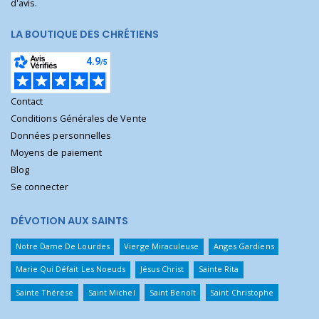
d'avis.
LA BOUTIQUE DES CHRÉTIENS
Contact
Conditions Générales de Vente
Données personnelles
Moyens de paiement
Blog
Se connecter
DÉVOTION AUX SAINTS
Notre Dame De Lourdes
Vierge Miraculeuse
Anges Gardiens
Marie Qui Défait Les Noeuds
Jésus Christ
Sainte Rita
Sainte Thérèse
Saint Michel
Saint Benoît
Saint Christophe