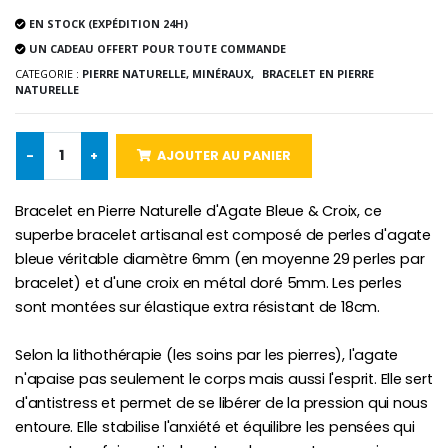
EN STOCK (EXPÉDITION 24H)
UN CADEAU OFFERT POUR TOUTE COMMANDE
CATEGORIE :
PIERRE NATURELLE, MINÉRAUX,
BRACELET EN PIERRE
Croix Enfant en Bois Eglise Papillons et Arc-en-ciel 15 cm
Bougie Neuvaine pour une Guérison - 17.5cm
NATURELLE
€23.00
€4.90
-
+
AJOUTER AU PANIER
Bracelet en Pierre Naturelle d'Agate Bleue & Croix, ce
superbe bracelet artisanal est composé de perles d'agate
bleue véritable diamètre 6mm (en moyenne 29 perles par
bracelet) et d'une croix en métal doré 5mm. Les perles
sont montées sur élastique extra résistant de 18cm.
Selon la lithothérapie (les soins par les pierres), l'agate
n'apaise pas seulement le corps mais aussi l'esprit. Elle sert
d'antistress et permet de se libérer de la pression qui nous
entoure. Elle stabilise l'anxiété et équilibre les pensées qui