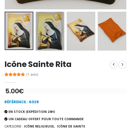
-20%
Coffret Encens Benjoin + C
Déposez votre Neuvaine à Lourdes
€21.90
€9.60
€12.00
Encens d'Eglise Pontifical 250g
Bonbons Pastilles Menthe à l'Eau de Lourdes - 130g
€12.90
€7.90
Icône Sainte Rita
(1 avis)
5.00€
-10%
Médaille Miraculeuse Or 9 Carat
Bougie de Neuvaine Contre le Mal - Saint Michel
€130.00
€4.95
RÉFÉRENCE : 6329
€5.50
EN STOCK (EXPÉDITION 24H)
UN CADEAU OFFERT POUR TOUTE COMMANDE
CATEGORIE :
ICÔNE RELIGIEUSE,
ICÔNE DE SAINTE
-25%
Médaille Miraculeuse Rose