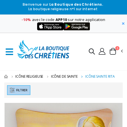
Bienvenue sur
La Boutique des Chrétiens.
La boutique religieuse n°1 sur internet
-10%
avec le code
APP10
sur notre application
×
0
ICÔNE RELIGIEUSE
ICÔNE DE SAINTE
ICÔNE SAINTE RITA
FILTRER