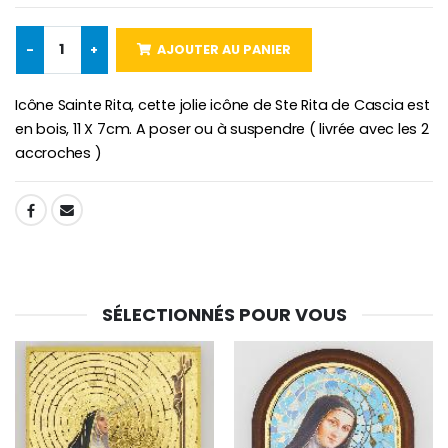
Lot de 20 Bougies de Neuvaine Blanches
€2.50
€58.50
€78.00
-
+
AJOUTER AU PANIER
Icône Sainte Rita, cette jolie icône de Ste Rita de Cascia est
Chapelet de Lourde
Huile d'Onction
en bois, 11 X 7cm. A poser ou à suspendre ( livrée avec les 2
€5.00
€9.90
accroches )
SHARE:
Croix Enfant en Bois Eglise Papillons et Arc-en-ciel 15 cm
Bougie Neuvaine pour une Guérison - 17.5cm
€23.00
€4.90
SÉLECTIONNÉS POUR VOUS