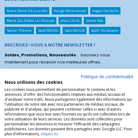
Notre Dame De Lourdes
Vierge Miraculeuse
Anges Gardiens
Marie Qui Défait Les Noeuds
Jésus Christ
Sainte Rita
Sainte Thérèse
Saint Michel
Saint Benoît
Saint Christophe
INSCRIVEZ-VOUS A NOTRE NEWSLETTER !
Soldes, Promotions, Nouveautés
... Inscrivez-vous
maintenant pour recevoir nos meilleures offres.
Politique de confidentialité
Nous utilisons des cookies
Les cookies nous permettent de personnaliser le contenu et les
annonces, d'offrir des fonctionnalités relatives aux médias sociaux et
d'analyser notre trafic. Nous partageons également des informations sur
l'utilisation de notre site avec nos partenaires de médias sociaux, de
publicité et d'analyse, qui peuvent combiner celles-ci avec d'autres
informations que vous leur avez fournies ou qu'ils ont collectées lors de
votre utilisation de leurs services. Les données sont collectées pour
personnaliser les annonces et mesurer l'efficacité des campagnes
La Boutique des Chrétiens © | La boutique religieuse chrétienne de
publicitaires. Les données peuvent être partagées avec Google LLC. Pour
référence !.
plus d'informations,
cliquez ici
.