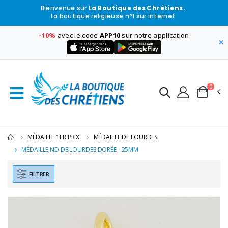
Bienvenue sur
La Boutique des Chrétiens.
La boutique religieuse n°1 sur internet
-10%
avec le code
APP10
sur notre application
×
0
MÉDAILLE 1ER PRIX
MÉDAILLE DE LOURDES
MÉDAILLE ND DE LOURDES DORÉE - 25MM
FILTRER