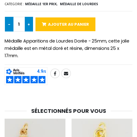
CATEGORIE :
MÉDAILLE 1ER PRIX,
MÉDAILLE DE LOURDES
-10%
Médaille Miraculeuse Or 9 Carat
-
+
AJOUTER AU PANIER
Bougie de Neuvaine Contre le Mal - Saint Michel
€130.00
€4.95
€5.50
Médaille Apparitions de Lourdes Dorée - 25mm, cette jolie
médaille est en métal doré et résine, dimensions 25 x
17mm.
-25%
Médaille Miraculeuse Rose
Lot de 20 Bougies de Neuvaine Blanches
€2.50
€58.50
€78.00
SHARE:
Chapelet de Lourde
Huile d'Onction
€5.00
€9.90
SÉLECTIONNÉS POUR VOUS