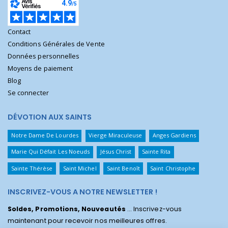
Contact
Conditions Générales de Vente
Données personnelles
Moyens de paiement
Blog
Se connecter
DÉVOTION AUX SAINTS
Notre Dame De Lourdes
Vierge Miraculeuse
Anges Gardiens
Marie Qui Défait Les Noeuds
Jésus Christ
Sainte Rita
Sainte Thérèse
Saint Michel
Saint Benoît
Saint Christophe
INSCRIVEZ-VOUS A NOTRE NEWSLETTER !
Soldes, Promotions, Nouveautés
... Inscrivez-vous
maintenant pour recevoir nos meilleures offres.