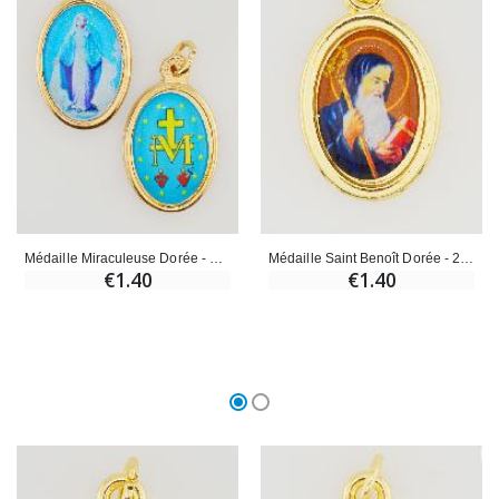
Croix Enfant en Bois Eglise Papillons et Arc-en-ciel 15 cm
Bougie Neuvaine pour une Guérison - 17.5cm
€23.00
€4.90
Médaille Miraculeuse Dorée - 25mm
Médaille Saint Benoît Dorée - 25mm
€1.40
€1.40