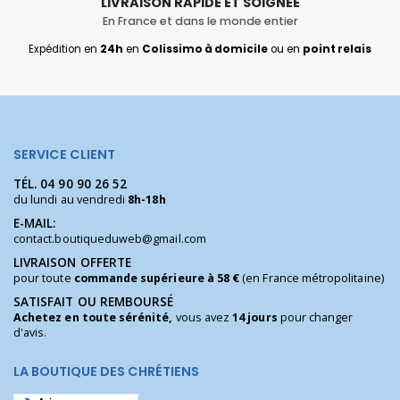
LIVRAISON RAPIDE ET SOIGNÉE
En France et dans le monde entier
Expédition en
24h
en
Colissimo à domicile
ou en
point relais
SERVICE CLIENT
TÉL.
04 90 90 26 52
du lundi au vendredi
8h-18h
E-MAIL:
contact.boutiqueduweb@gmail.com
LIVRAISON OFFERTE
pour toute
commande supérieure à 58 €
(en France métropolitaine)
SATISFAIT OU REMBOURSÉ
Achetez en toute sérénité,
vous avez
14 jours
pour changer
d'avis.
LA BOUTIQUE DES CHRÉTIENS