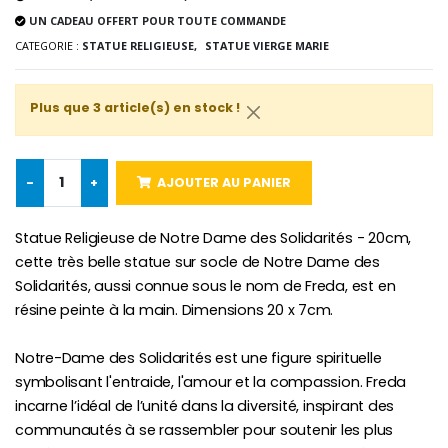
UN CADEAU OFFERT POUR TOUTE COMMANDE
-10%
Médaille Miraculeuse Or 9 Carat
CATEGORIE :
STATUE RELIGIEUSE,
STATUE VIERGE MARIE
Bougie de Neuvaine Contre le Mal - Saint Michel
€130.00
€4.95
€5.50
Plus que 3 article(s) en stock !
-25%
Médaille Miraculeuse Rose
Lot de 20 Bougies de Neuvaine Blanches
€2.50
-
+
AJOUTER AU PANIER
€58.50
€78.00
Statue Religieuse de Notre Dame des Solidarités - 20cm,
cette très belle statue sur socle de Notre Dame des
Solidarités, aussi connue sous le nom de Freda, est en
Chapelet de Lourde
Huile d'Onction
€5.00
€9.90
résine peinte à la main. Dimensions 20 x 7cm.
Notre-Dame des Solidarités est une figure spirituelle
symbolisant l'entraide, l'amour et la compassion. Freda
incarne l’idéal de l’unité dans la diversité, inspirant des
Croix Enfant en Bois Eglise Papillons et Arc-en-ciel 15 cm
Bougie Neuvaine pour une Guérison - 17.5cm
communautés à se rassembler pour soutenir les plus
€23.00
€4.90