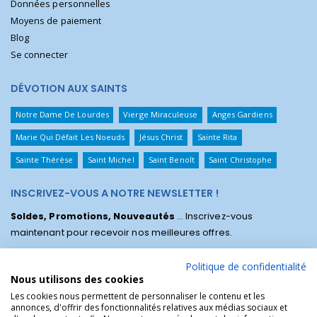
Données personnelles
Moyens de paiement
Blog
Se connecter
DÉVOTION AUX SAINTS
Notre Dame De Lourdes
Vierge Miraculeuse
Anges Gardiens
Marie Qui Défait Les Noeuds
Jésus Christ
Sainte Rita
Sainte Thérèse
Saint Michel
Saint Benoît
Saint Christophe
INSCRIVEZ-VOUS A NOTRE NEWSLETTER !
Soldes, Promotions, Nouveautés
... Inscrivez-vous
maintenant pour recevoir nos meilleures offres.
Politique de confidentialité
Nous utilisons des cookies
Les cookies nous permettent de personnaliser le contenu et les
annonces, d'offrir des fonctionnalités relatives aux médias sociaux et