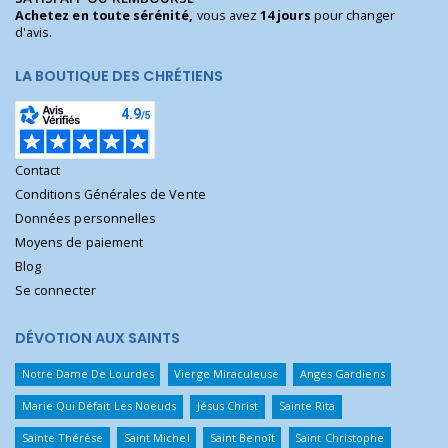
Achetez en toute sérénité,
vous avez
14 jours
pour changer
d'avis.
LA BOUTIQUE DES CHRÉTIENS
Contact
Conditions Générales de Vente
Données personnelles
Moyens de paiement
Blog
Se connecter
DÉVOTION AUX SAINTS
Notre Dame De Lourdes
Vierge Miraculeuse
Anges Gardiens
Marie Qui Défait Les Noeuds
Jésus Christ
Sainte Rita
Sainte Thérèse
Saint Michel
Saint Benoît
Saint Christophe