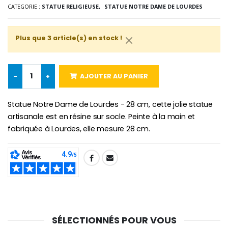
CATEGORIE :
STATUE RELIGIEUSE,
STATUE NOTRE DAME DE LOURDES
-10%
Médaille Miraculeuse Or 9 Carat
Bougie de Neuvaine Contre le Mal - Saint Michel
€130.00
€4.95
€5.50
Plus que 3 article(s) en stock !
-
+
AJOUTER AU PANIER
-25%
Médaille Miraculeuse Rose
Lot de 20 Bougies de Neuvaine Blanches
€2.50
€58.50
€78.00
Statue Notre Dame de Lourdes - 28 cm, cette jolie statue
artisanale est en résine sur socle. Peinte à la main et
fabriquée à Lourdes, elle mesure 28 cm.
Chapelet de Lourde
Huile d'Onction
€5.00
€9.90
SHARE:
Croix Enfant en Bois Eglise Papillons et Arc-en-ciel 15 cm
Bougie Neuvaine pour une Guérison - 17.5cm
SÉLECTIONNÉS POUR VOUS
€23.00
€4.90