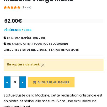
-10%
(1 avis)
Médaille Miraculeuse Or 9 Carat
Bougie de Neuvaine Contre le Mal - Saint Michel
€130.00
€4.95
€5.50
62.00€
RÉFÉRENCE : 5055
-25%
EN STOCK (EXPÉDITION 24H)
Médaille Miraculeuse Rose
Lot de 20 Bougies de Neuvaine Blanches
€2.50
UN CADEAU OFFERT POUR TOUTE COMMANDE
€58.50
€78.00
CATEGORIE :
STATUE RELIGIEUSE,
STATUE VIERGE MARIE
En rupture de stock
Chapelet de Lourde
Huile d'Onction
€5.00
€9.90
-
+
AJOUTER AU PANIER
Statue Buste de la Madone, cette réalisation artisanale est
Croix Enfant en Bois Eglise Papillons et Arc-en-ciel 15 cm
Bougie Neuvaine pour une Guérison - 17.5cm
en plâtre et résine, elle mesure 16 cm. Une exclusivité de
€23.00
€4.90
notre boutique!