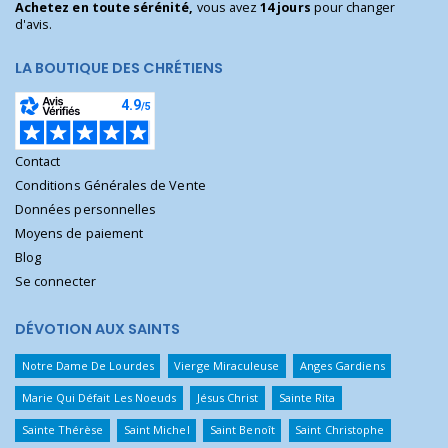
Achetez en toute sérénité,
vous avez
14 jours
pour changer
d'avis.
LA BOUTIQUE DES CHRÉTIENS
Contact
Conditions Générales de Vente
Données personnelles
Moyens de paiement
Blog
Se connecter
DÉVOTION AUX SAINTS
Notre Dame De Lourdes
Vierge Miraculeuse
Anges Gardiens
Marie Qui Défait Les Noeuds
Jésus Christ
Sainte Rita
Sainte Thérèse
Saint Michel
Saint Benoît
Saint Christophe