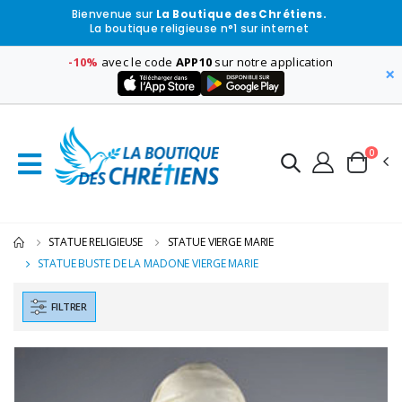
Bienvenue sur
La Boutique des Chrétiens.
La boutique religieuse n°1 sur internet
-10%
avec le code
APP10
sur notre application
×
0
STATUE RELIGIEUSE
STATUE VIERGE MARIE
STATUE BUSTE DE LA MADONE VIERGE MARIE
FILTRER