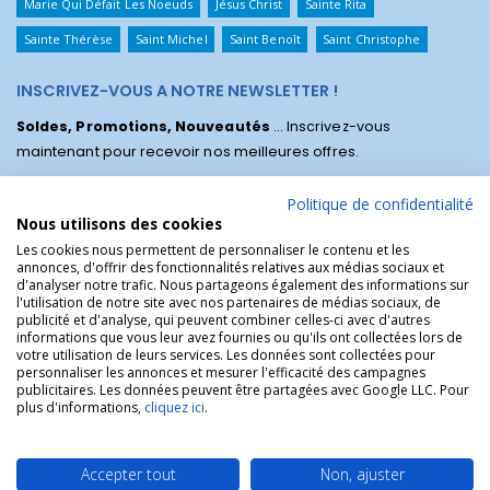
Marie Qui Défait Les Noeuds
Jésus Christ
Sainte Rita
Sainte Thérèse
Saint Michel
Saint Benoît
Saint Christophe
INSCRIVEZ-VOUS A NOTRE NEWSLETTER !
Soldes, Promotions, Nouveautés
... Inscrivez-vous
maintenant pour recevoir nos meilleures offres.
Politique de confidentialité
Nous utilisons des cookies
Les cookies nous permettent de personnaliser le contenu et les
annonces, d'offrir des fonctionnalités relatives aux médias sociaux et
d'analyser notre trafic. Nous partageons également des informations sur
l'utilisation de notre site avec nos partenaires de médias sociaux, de
publicité et d'analyse, qui peuvent combiner celles-ci avec d'autres
informations que vous leur avez fournies ou qu'ils ont collectées lors de
votre utilisation de leurs services. Les données sont collectées pour
personnaliser les annonces et mesurer l'efficacité des campagnes
La Boutique des Chrétiens © | La boutique religieuse chrétienne de
publicitaires. Les données peuvent être partagées avec Google LLC. Pour
référence !.
plus d'informations,
cliquez ici
.
Accepter tout
Non, ajuster