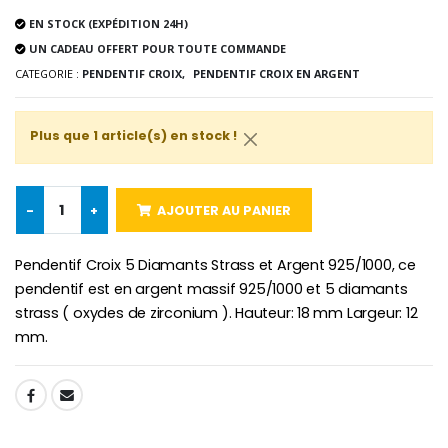
Médaille Miraculeuse Rose
Lot de 20 Bougies de Neuvaine Blanches
€2.50
EN STOCK (EXPÉDITION 24H)
€58.50
€78.00
UN CADEAU OFFERT POUR TOUTE COMMANDE
CATEGORIE :
PENDENTIF CROIX,
PENDENTIF CROIX EN ARGENT
Chapelet de Lourde
Huile d'Onction
Plus que 1 article(s) en stock !
€5.00
€9.90
-
+
AJOUTER AU PANIER
Croix Enfant en Bois Eglise Papillons et Arc-en-ciel 15 cm
Bougie Neuvaine pour une Guérison - 17.5cm
Pendentif Croix 5 Diamants Strass et Argent 925/1000, ce
€23.00
€4.90
pendentif est en argent massif 925/1000 et 5 diamants
strass ( oxydes de zirconium ). Hauteur: 18 mm Largeur: 12
mm.
SHARE: