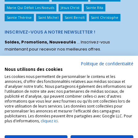
Marie Qui Défait Les Noeuds
Jésus Christ
Sainte Rita
Sainte Thérèse
Saint Michel
Saint Benoît
Saint Christophe
INSCRIVEZ-VOUS A NOTRE NEWSLETTER !
Soldes, Promotions, Nouveautés
... Inscrivez-vous
maintenant pour recevoir nos meilleures offres.
Politique de confidentialité
Nous utilisons des cookies
Les cookies nous permettent de personnaliser le contenu et les
annonces, d'offrir des fonctionnalités relatives aux médias sociaux et
d'analyser notre trafic. Nous partageons également des informations sur
l'utilisation de notre site avec nos partenaires de médias sociaux, de
publicité et d'analyse, qui peuvent combiner celles-ci avec d'autres
informations que vous leur avez fournies ou qu'ils ont collectées lors de
votre utilisation de leurs services. Les données sont collectées pour
personnaliser les annonces et mesurer l'efficacité des campagnes
La Boutique des Chrétiens © | La boutique religieuse chrétienne de
publicitaires. Les données peuvent être partagées avec Google LLC. Pour
référence !.
plus d'informations,
cliquez ici
.