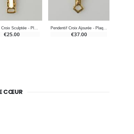
Huile d'Onction
€9.90
Pendentif Croix Sculptée - Plaqué Or
Pendentif Croix Ajourée - Plaqué Or
€25.00
€37.00
Bougie Neuvaine pour une Guérison - 17.5cm
€4.90
DE CŒUR