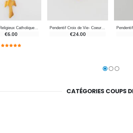
Chapelet de Lourdes en Bois
Huile d'Onction
€5.00
€9.90
Dizainier Religieux Catholique en Bois d'Olivier - Croix Gothique
Pendentif Croix de Vie- Coeur et Croix de Camargue - Plaqué Or
€6.00
€24.00
Croix Enfant en Bois Eglise Papillons et Arc-en-ciel 15 cm
Bougie Neuvaine pour une Guérison - 17.5cm
€23.00
€4.90
CATÉGORIES COUPS 