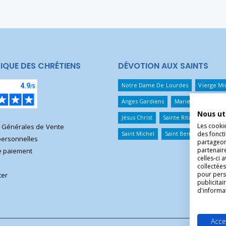
IQUE DES CHRÉTIENS
DÉVOTION AUX SAINTS
Notre Dame De Lourdes
Vierge Mi
Anges Gardiens
Marie Qui Défait 
Nous ut
Jésus Christ
Sainte Rita
Sainte T
Les cooki
s Générales de Vente
des foncti
Saint Michel
Saint Benoît
Saint 
ersonnelles
partageons
partenair
 paiement
celles-ci 
collectées
pour pers
ter
publicita
d'informa
Acce