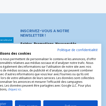
INSCRIVEZ-VOUS A NOTRE
NEWSLETTER !
raculeuse
Soldes, Promotions, Nouveautés
...
Les Noeuds
Inscrivez-vous maintenant pour recevoir
Politique de confidentialité
ilisons des cookies
nos meilleures offres.
hérèse
es nous permettent de personnaliser le contenu et les annonces, d'offrir
onnalités relatives aux médias sociaux et d'analyser notre trafic. Nous
Christophe
 également des informations sur l'utilisation de notre site avec nos
es de médias sociaux, de publicité et d'analyse, qui peuvent combiner
avec d'autres informations que vous leur avez fournies ou qu'ils ont
 lors de votre utilisation de leurs services. Les données sont collectées
onnaliser les annonces et mesurer l'efficacité des campagnes
ires. Les données peuvent être partagées avec Google LLC. Pour plus
tions,
cliquez ici
.
pter