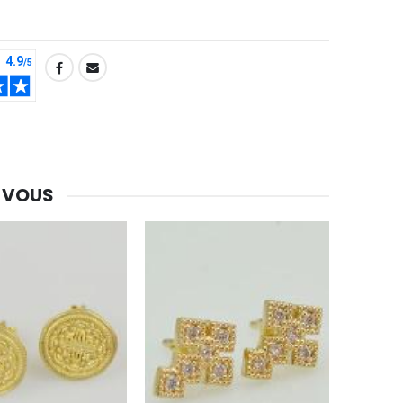
-30%
Une bougie 150 gr et votre Prière déposées à Lourdes
€7.00
€10.00
 VOUS
-20%
Eau de Lourdes 1 Litre
€9.60
€12.00
-20%
Déposez votre Neuvaine à Lourdes
€9.60
€12.00