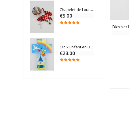
Chapelet de Lourdes en Bois
Onction
€5.00
Croix Enfant en Bois Eglise Papillons et Arc-en-ciel 15 cm
Bougie Neuvaine pour une Guérison - 17.5cm
€23.00