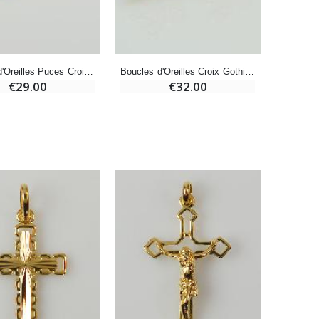
Bonbons Pastilles Menthe à l'Eau de Lourdes - 130g
Boucles d'Oreilles Puces Croix Gothique Plaqué Or
Boucles d'Oreilles Croix Gothique Plaqué Or & Diamants Strass
€7.90
€29.00
€32.00
-10%
Bougie de Neuvaine Contre le Mal - Saint Michel
€4.95
€5.50
-25%
Lot de 20 Bougies de Neuvaine Blanches
€58.50
€78.00