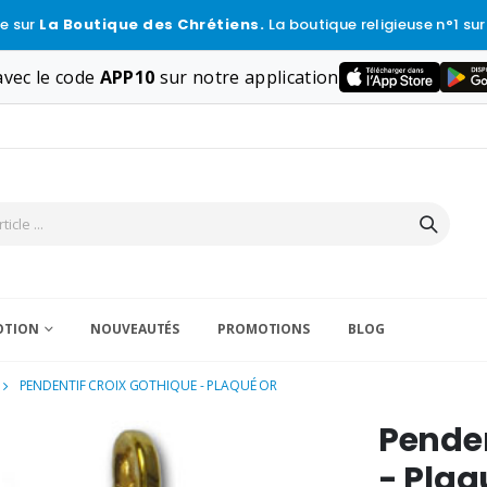
e sur
La Boutique des Chrétiens.
La boutique religieuse n°1 sur
vec le code
APP10
sur notre application
VOTION
NOUVEAUTÉS
PROMOTIONS
BLOG
PENDENTIF CROIX GOTHIQUE - PLAQUÉ OR
Penden
- Plaq