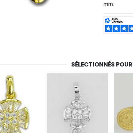
mm.
SHARE:
-30%
6 Bougies Teintées Masse Couleur Blanche
Une bougie 150 gr et votre Prière déposées à Lourdes
€6.00
€7.00
€10.00
SÉLECTIONNÉS POUR
-20%
-10%
Eau de Lourdes 1 Litre
Statue Vierge Miraculeuse Lumineuse
€9.60
€13.50
€12.00
€15.00
-20%
Coffret Encens Benjoin + Charbon + Brûle-encens
Déposez votre Neuvaine à Lourdes
€21.90
€9.60
€12.00