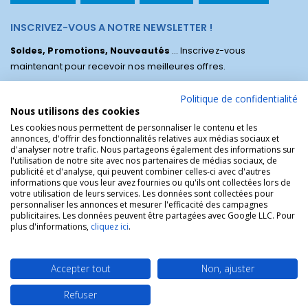
INSCRIVEZ-VOUS A NOTRE NEWSLETTER !
Soldes, Promotions, Nouveautés
... Inscrivez-vous
maintenant pour recevoir nos meilleures offres.
Politique de confidentialité
Nous utilisons des cookies
Les cookies nous permettent de personnaliser le contenu et les
annonces, d'offrir des fonctionnalités relatives aux médias sociaux et
d'analyser notre trafic. Nous partageons également des informations sur
l'utilisation de notre site avec nos partenaires de médias sociaux, de
publicité et d'analyse, qui peuvent combiner celles-ci avec d'autres
informations que vous leur avez fournies ou qu'ils ont collectées lors de
votre utilisation de leurs services. Les données sont collectées pour
personnaliser les annonces et mesurer l'efficacité des campagnes
La Boutique des Chrétiens © | La boutique religieuse chrétienne de
publicitaires. Les données peuvent être partagées avec Google LLC. Pour
référence !.
plus d'informations,
cliquez ici
.
Accepter tout
Non, ajuster
Refuser