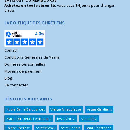
SATISFAIT OU REMBOURSÉ
Achetez en toute sérénité,
vous avez
14 jours
pour changer
d'avis.
LA BOUTIQUE DES CHRÉTIENS
Contact
Conditions Générales de Vente
Données personnelles
Moyens de paiement
Blog
Se connecter
DÉVOTION AUX SAINTS
Notre Dame De Lourdes
Vierge Miraculeuse
Anges Gardiens
Marie Qui Défait Les Noeuds
Jésus Christ
Sainte Rita
Sainte Thérèse
Saint Michel
Saint Benoît
Saint Christophe