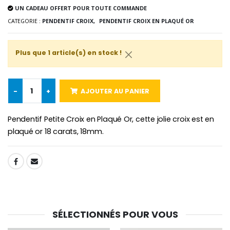
€2.50
€58.50
UN CADEAU OFFERT POUR TOUTE COMMANDE
€78.00
CATEGORIE :
PENDENTIF CROIX,
PENDENTIF CROIX EN PLAQUÉ OR
Plus que 1 article(s) en stock !
Chapelet de Lourde
Huile d'Onction
€5.00
€9.90
-
+
AJOUTER AU PANIER
Pendentif Petite Croix en Plaqué Or, cette jolie croix est en
Croix Enfant en Bois Eglise Papillons et Arc-en-ciel 15 cm
Bougie Neuvaine pour une Guérison - 17.5cm
plaqué or 18 carats, 18mm.
€23.00
€4.90
SHARE:
SÉLECTIONNÉS POUR VOUS