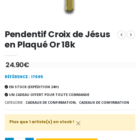
€12.90
€7.90
Pendentif Croix de Jésus
-10%
Médaille Miraculeuse Or 9 Carat
Bougie de Neuvaine Contre le Mal - Saint Michel
€130.00
en Plaqué Or 18k
€4.95
€5.50
24.90€
-25%
Médaille Miraculeuse Rose
RÉFÉRENCE : 17695
Lot de 20 Bougies de Neuvaine Blanches
€2.50
€58.50
€78.00
EN STOCK (EXPÉDITION 24H)
UN CADEAU OFFERT POUR TOUTE COMMANDE
CATEGORIE :
CADEAUX DE CONFIRMATION,
CADEAUX DE CONFIRMATION
Chapelet de Lourde
Huile d'Onction
€5.00
€9.90
Plus que 1 article(s) en stock !