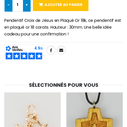
-
+
AJOUTER AU PANIER
Croix Enfant en Bois Eglise Papillons et Arc-en-ciel 15 cm
Bougie Neuvaine pour une Guérison - 17.5cm
€23.00
€4.90
Pendentif Croix de Jésus en Plaqué Or 18k, ce pendentif est
en plaqué or 18 carats. Hauteur : 30mm. Une belle idée
cadeau pour une confirmation !
SHARE:
SÉLECTIONNÉS POUR VOUS