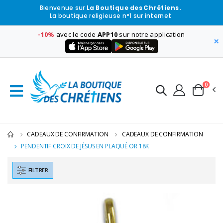
Bienvenue sur
La Boutique des Chrétiens.
La boutique religieuse n°1 sur internet
-10%
avec le code
APP10
sur notre application
×
0
CADEAUX DE CONFIRMATION
CADEAUX DE CONFIRMATION
PENDENTIF CROIX DE JÉSUS EN PLAQUÉ OR 18K
FILTRER