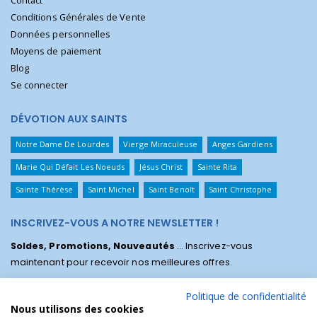
Contact
Conditions Générales de Vente
Données personnelles
Moyens de paiement
Blog
Se connecter
DÉVOTION AUX SAINTS
Notre Dame De Lourdes
Vierge Miraculeuse
Anges Gardiens
Marie Qui Défait Les Noeuds
Jésus Christ
Sainte Rita
Sainte Thérèse
Saint Michel
Saint Benoît
Saint Christophe
INSCRIVEZ-VOUS A NOTRE NEWSLETTER !
Soldes, Promotions, Nouveautés
... Inscrivez-vous
maintenant pour recevoir nos meilleures offres.
Politique de confidentialité
Nous utilisons des cookies