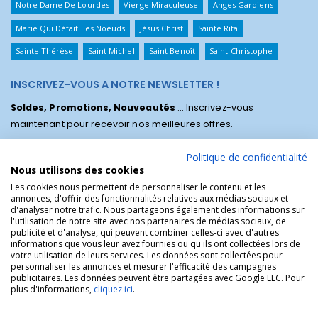
Notre Dame De Lourdes
Vierge Miraculeuse
Anges Gardiens
Marie Qui Défait Les Noeuds
Jésus Christ
Sainte Rita
Sainte Thérèse
Saint Michel
Saint Benoît
Saint Christophe
INSCRIVEZ-VOUS A NOTRE NEWSLETTER !
Soldes, Promotions, Nouveautés
... Inscrivez-vous
maintenant pour recevoir nos meilleures offres.
Politique de confidentialité
Nous utilisons des cookies
Les cookies nous permettent de personnaliser le contenu et les
annonces, d'offrir des fonctionnalités relatives aux médias sociaux et
d'analyser notre trafic. Nous partageons également des informations sur
l'utilisation de notre site avec nos partenaires de médias sociaux, de
publicité et d'analyse, qui peuvent combiner celles-ci avec d'autres
informations que vous leur avez fournies ou qu'ils ont collectées lors de
votre utilisation de leurs services. Les données sont collectées pour
personnaliser les annonces et mesurer l'efficacité des campagnes
La Boutique des Chrétiens © | La boutique religieuse chrétienne de
publicitaires. Les données peuvent être partagées avec Google LLC. Pour
référence !.
plus d'informations,
cliquez ici
.