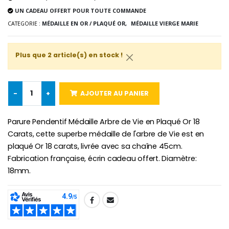
UN CADEAU OFFERT POUR TOUTE COMMANDE
CATEGORIE :
MÉDAILLE EN OR / PLAQUÉ OR,
MÉDAILLE VIERGE MARIE
-10%
Médaille Miraculeuse Or 9 Carat
Bougie de Neuvaine Contre le Mal - Saint Michel
€130.00
€4.95
€5.50
Plus que 2 article(s) en stock !
-25%
-
+
AJOUTER AU PANIER
Médaille Miraculeuse Rose
Lot de 20 Bougies de Neuvaine Blanches
€2.50
€58.50
€78.00
Parure Pendentif Médaille Arbre de Vie en Plaqué Or 18
Carats, cette superbe médaille de l'arbre de Vie est en
plaqué Or 18 carats, livrée avec sa chaîne 45cm.
Fabrication française, écrin cadeau offert. Diamètre:
Chapelet de Lourde
Huile d'Onction
€5.00
€9.90
18mm.
SHARE:
Croix Enfant en Bois Eglise Papillons et Arc-en-ciel 15 cm
Bougie Neuvaine pour une Guérison - 17.5cm