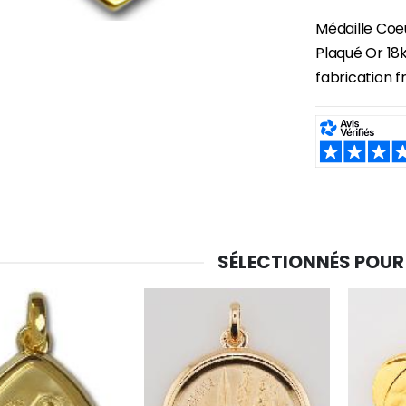
Médaille Coe
Plaqué Or 18k
fabrication f
SHARE:
SÉLECTIONNÉS POUR
-30%
6 Bougies Teintées Masse Couleur Blanche
Une bougie 150 gr et votre Prière déposées à Lourdes
€6.00
€7.00
€10.00