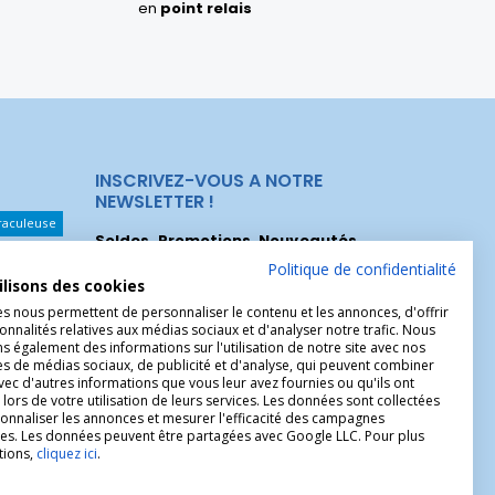
en
point relais
INSCRIVEZ-VOUS A NOTRE
NEWSLETTER !
raculeuse
Soldes, Promotions, Nouveautés
...
Les Noeuds
Inscrivez-vous maintenant pour recevoir
Politique de confidentialité
ilisons des cookies
nos meilleures offres.
hérèse
es nous permettent de personnaliser le contenu et les annonces, d'offrir
onnalités relatives aux médias sociaux et d'analyser notre trafic. Nous
Christophe
 également des informations sur l'utilisation de notre site avec nos
es de médias sociaux, de publicité et d'analyse, qui peuvent combiner
avec d'autres informations que vous leur avez fournies ou qu'ils ont
 lors de votre utilisation de leurs services. Les données sont collectées
onnaliser les annonces et mesurer l'efficacité des campagnes
ires. Les données peuvent être partagées avec Google LLC. Pour plus
tions,
cliquez ici
.