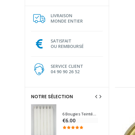
LIVRAISON
MONDE ENTIER
SATISFAIT
OU REMBOURSÉ
SERVICE CLIENT
04 90 90 26 52
NOTRE SÉLECTION
6 Bougies Teintées Masse Couleur Blanche
Une bougie 150 gr et votre Prière déposées à Lourdes
€6.00
€7.00