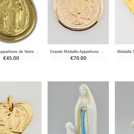
-20%
-10%
Eau de Lourdes 1 Litre
Statue Vierge Miraculeuse Lumineuse
€9.60
€13.50
€12.00
€15.00
Grande Médaille Apparitions Notre Dame de Lourdes - Plaqué Or 18k
Médaille Apparitions de Notre Dame de Lourdes - Plaqué Or 18k
-20%
Coffret Encens Benjoin + Charbon + Brûle-encens
€70.00
€45.00
Déposez votre Neuvaine à Lourdes
€21.90
€9.60
€12.00
Encens d'Eglise Pontifical 250g
Bonbons Pastilles Menthe à l'Eau de Lourdes - 130g
€12.90
€7.90
-10%