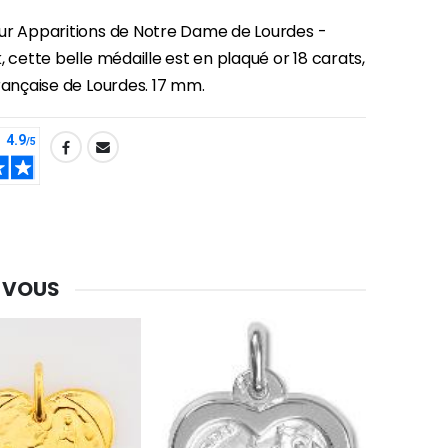
ur Apparitions de Notre Dame de Lourdes -
, cette belle médaille est en plaqué or 18 carats,
rançaise de Lourdes. 17 mm.
 VOUS
-30%
Une bougie 150 gr et votre Prière déposées à Lourdes
€7.00
€10.00