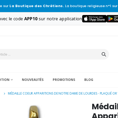
e sur
La Boutique des Chrétiens.
La boutique religieuse n°1 sur
vec le code
APP10
sur notre application
VOTION
NOUVEAUTÉS
PROMOTIONS
BLOG
E
MÉDAILLE COEUR APPARITIONS DE NOTRE DAME DE LOURDES - PLAQUÉ OR 
Médail
Appari