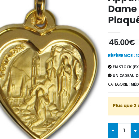
Dame 
Plaqué
45.00€
RÉFÉRENCE : 
EN STOCK (EX
UN CADEAU O
CATEGORIE :
MÉD
Plus que 2 
-
+