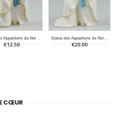
Bougie de Neuvaine Contre le Mal - Saint Michel
€4.95
€5.50
-25%
Statue des Apparitions de Notre Dame de Lourdes - 10 cm
Statue des Apparitions de Notre Dame de Lourdes - 15 cm
Lot de 20 Bougies de Neuvaine Blanches
€12.50
€20.00
€58.50
€78.00
Huile d'Onction
€9.90
DE CŒUR
Bougie Neuvaine pour une Guérison - 17.5cm
€4.90