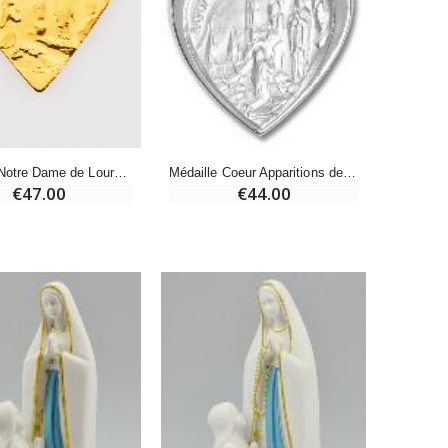
-20%
Eau de Lourdes 1 Litre
€9.60
€12.00
Médaille Notre Dame de Lourdes Coeur en Plaqué Or - 20mm
Médaille Coeur Apparitions de Lourdes en Argent
-20%
€47.00
€44.00
Déposez votre Neuvaine à Lourdes
€9.60
€12.00
Bonbons Pastilles Menthe à l'Eau de Lourdes - 130g
€7.90
-10%