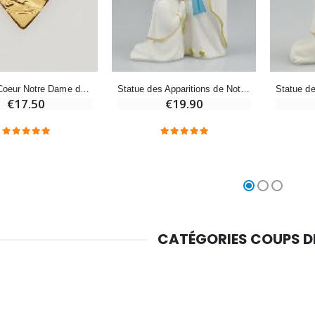
Médaille Miraculeuse Or 9 Carats - 10 mm
Bougie de Neuvaine Contre le Mal - Saint Michel
€130.00
€4.95
€5.50
-25%
Médaille Coeur Notre Dame de Lourdes Dorée Or 24 Carats
Statue des Apparitions de Notre Dame de Lourdes - 20 cm
Médaille Miraculeuse Rose - 19mm
Lot de 20 Bougies de Neuvaine Blanches
€17.50
€19.90
€2.50
€58.50
€78.00
Chapelet de Lourdes en Bois
Huile d'Onction
€5.00
€9.90
CATÉGORIES COUPS 
Croix Enfant en Bois Eglise Papillons et Arc-en-ciel 15 cm
Bougie Neuvaine pour une Guérison - 17.5cm
€23.00
€4.90