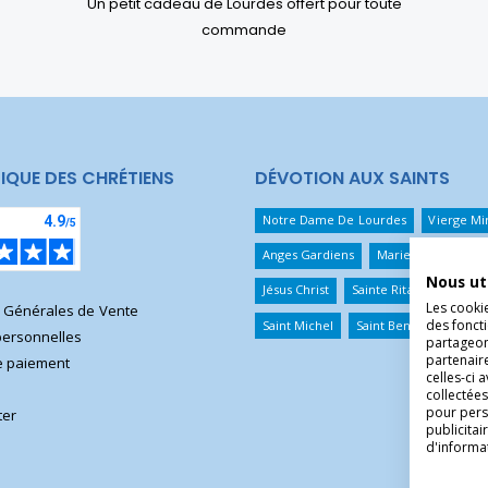
Un petit cadeau de Lourdes offert pour toute
commande
IQUE DES CHRÉTIENS
DÉVOTION AUX SAINTS
Notre Dame De Lourdes
Vierge Mi
Anges Gardiens
Marie Qui Défait 
Nous ut
Jésus Christ
Sainte Rita
Sainte T
Les cooki
s Générales de Vente
des foncti
Saint Michel
Saint Benoît
Saint 
ersonnelles
partageons
partenair
 paiement
celles-ci 
collectées
pour pers
ter
publicita
d'informa