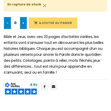
En rupture de stock
Croix Enfant en Bois Eglise Papillons et Arc-en-ciel 15 cm
Bougie Neuvaine pour une Guérison - 17.5cm
€23.00
€4.90
-
+
AJOUTER AU PANIER
Bible et Jeux, avec ces 32 pages d’activités variées, les
enfants vont s’amuser tout en découvrant les plus belles
histoires bibliques. Chaque jeu est accompagné d’un ou
plusieurs versets pour ancrer la Parole dans le quotidien
des petits. Coloriages, points à relier, mots fléchés, jeux
des différences… tout est réuni pour apprendre en
s’amusant, seul ou en famille !
SHARE: