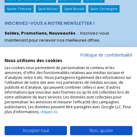
Sainte Thérèse
Saint Michel
Saint Benoît
Saint Christophe
INSCRIVEZ-VOUS A NOTRE NEWSLETTER !
Soldes, Promotions, Nouveautés
... Inscrivez-vous
maintenant pour recevoir nos meilleures offres.
Politique de confidentialité
Nous utilisons des cookies
Les cookies nous permettent de personnaliser le contenu et les
annonces, d'offrir des fonctionnalités relatives aux médias sociaux et
d'analyser notre trafic. Nous partageons également des informations sur
l'utilisation de notre site avec nos partenaires de médias sociaux, de
publicité et d'analyse, qui peuvent combiner celles-ci avec d'autres
informations que vous leur avez fournies ou qu'ils ont collectées lors de
votre utilisation de leurs services. Les données sont collectées pour
personnaliser les annonces et mesurer l'efficacité des campagnes
La Boutique des Chrétiens © | La boutique religieuse chrétienne de
publicitaires. Les données peuvent être partagées avec Google LLC. Pour
référence !.
plus d'informations,
cliquez ici
.
Accepter tout
Non, ajuster