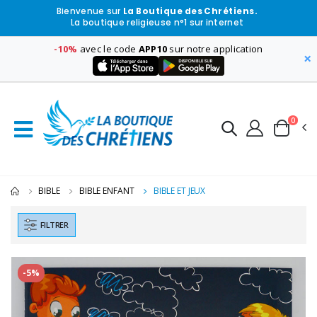
Bienvenue sur
La Boutique des Chrétiens.
La boutique religieuse n°1 sur internet
-10%
avec le code
APP10
sur notre application
×
0
BIBLE
BIBLE ENFANT
BIBLE ET JEUX
FILTRER
-5%