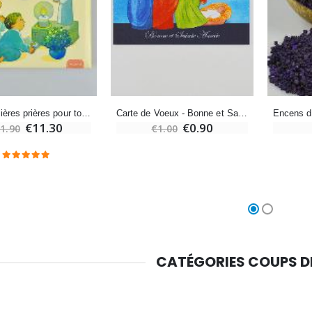
Croix Enfant en Bois Eglise Papillons et Arc-en-ciel 15 cm
Bougie Neuvaine pour une Guérison - 17.5cm
€23.00
€4.90
Carte de Voeux - Bonne et Sainte Année !
Mes premières prières pour toute l´année
€0.90
€11.30
€1.00
1.90
CATÉGORIES COUPS 