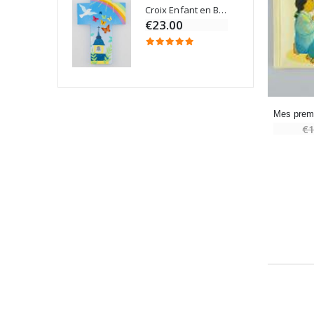
Croix Enfant en Bois Eglise Papillons et Arc-en-ciel 15 cm
Bougie Neuvaine pour une Guérison - 17.5cm
€23.00
€1