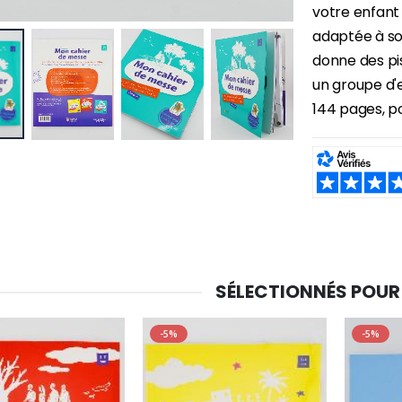
6 Bougies Teintées Masse Couleur Blanche
votre enfant 
Une bougie 150 gr et votre Prière déposées à Lourdes
€6.00
€7.00
€10.00
adaptée à so
donne des pi
un groupe d'e
144 pages, po
-20%
-10%
Eau de Lourdes 1 Litre
Statue Vierge Miraculeuse Lumineuse
€9.60
€13.50
€12.00
€15.00
SHARE:
-20%
Coffret Encens Benjoin + Charbon + Brûle-encens
Déposez votre Neuvaine à Lourdes
€21.90
€9.60
€12.00
SÉLECTIONNÉS POUR
-5%
-5%
Encens d'Eglise Pontifical 250g
Bonbons Pastilles Menthe à l'Eau de Lourdes - 130g
€12.90
€7.90