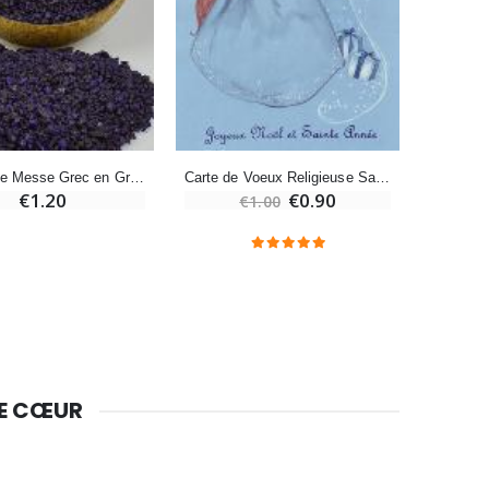
Bougie Neuvaine pour une Guérison - 17.5cm
€4.90
Encens de Messe Grec en Grains - 10g
Carte de Voeux Religieuse Sainte Année Joyeux Noël
€1.20
€0.90
€1.00
DE CŒUR