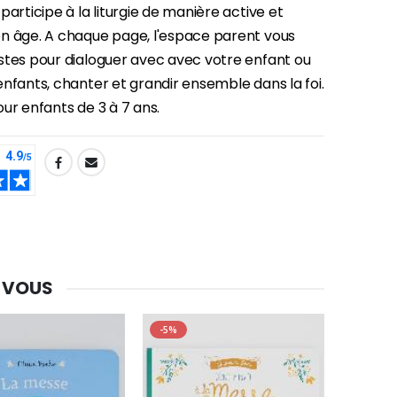
participe à la liturgie de manière active et
Une bougie 150 gr et votre Prière déposées à Lourdes
€7.00
€10.00
n âge. A chaque page, l'espace parent vous
stes pour dialoguer avec avec votre enfant ou
nfants, chanter et grandir ensemble dans la foi.
ur enfants de 3 à 7 ans.
-20%
Eau de Lourdes 1 Litre
€9.60
€12.00
-20%
Déposez votre Neuvaine à Lourdes
€9.60
€12.00
 VOUS
-5%
Bonbons Pastilles Menthe à l'Eau de Lourdes - 130g
€7.90