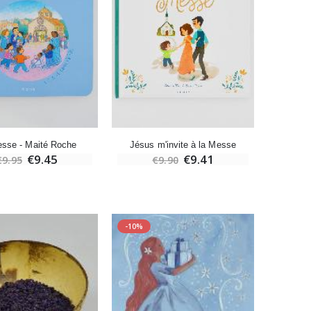
-10%
Bougie de Neuvaine Contre le Mal - Saint Michel
€4.95
€5.50
-25%
sse - Maité Roche
Jésus m'invite à la Messe
Lot de 20 Bougies de Neuvaine Blanches
€9.45
€9.41
€9.95
€9.90
€58.50
€78.00
-10%
-10%
Huile d'Onction
€9.90