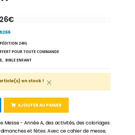
.26€
25266
PÉDITION 24H)
FFERT POUR TOUTE COMMANDE
E,
BIBLE ENFANT
article(s) en stock !
AJOUTER AU PANIER
e Messe - Année A, des activités, des coloriages
s dimanches et fêtes. Avec ce cahier de messe,
-30%