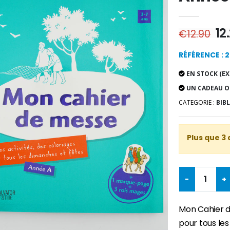
12
€12.90
RÉFÉRENCE : 
EN STOCK (EX
UN CADEAU O
CATEGORIE :
BIBL
Plus que 3 
-
+
Mon Cahier d
pour tous le
-30%