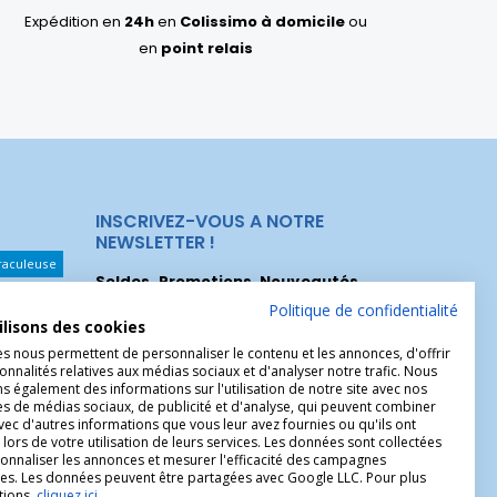
Expédition en
24h
en
Colissimo à domicile
ou
en
point relais
INSCRIVEZ-VOUS A NOTRE
NEWSLETTER !
raculeuse
Soldes, Promotions, Nouveautés
...
Les Noeuds
Inscrivez-vous maintenant pour recevoir
Politique de confidentialité
ilisons des cookies
nos meilleures offres.
hérèse
es nous permettent de personnaliser le contenu et les annonces, d'offrir
onnalités relatives aux médias sociaux et d'analyser notre trafic. Nous
Christophe
 également des informations sur l'utilisation de notre site avec nos
es de médias sociaux, de publicité et d'analyse, qui peuvent combiner
avec d'autres informations que vous leur avez fournies ou qu'ils ont
 lors de votre utilisation de leurs services. Les données sont collectées
onnaliser les annonces et mesurer l'efficacité des campagnes
ires. Les données peuvent être partagées avec Google LLC. Pour plus
tions,
cliquez ici
.