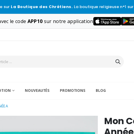
e sur
La Boutique des Chrétiens.
La boutique religieuse n°1 sur
vec le code
APP10
sur notre application
VOTION
NOUVEAUTÉS
PROMOTIONS
BLOG
NÉE A
Mon Ca
Année