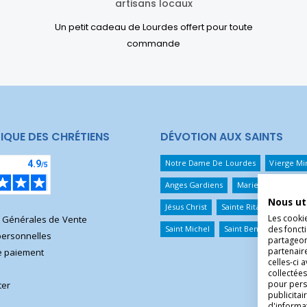
artisans locaux
Un petit cadeau de Lourdes offert pour toute
commande
IQUE DES CHRÉTIENS
DÉVOTION AUX SAINTS
Notre Dame De Lourdes
Vierge Mi
Anges Gardiens
Marie Qui Défait 
Nous ut
Jésus Christ
Sainte Rita
Sainte T
Les cooki
s Générales de Vente
des foncti
Saint Michel
Saint Benoît
Saint 
ersonnelles
partageons
partenair
 paiement
celles-ci 
collectées
pour pers
ter
publicita
d'informa