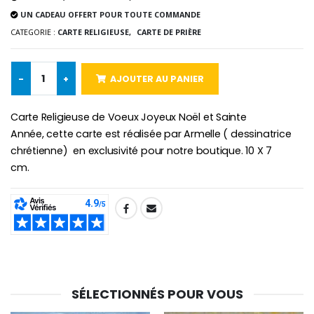
UN CADEAU OFFERT POUR TOUTE COMMANDE
Chapelet de Lourde
Huile d'Onction
CATEGORIE :
CARTE RELIGIEUSE,
CARTE DE PRIÈRE
€5.00
€9.90
-
+
AJOUTER AU PANIER
Croix Enfant en Bois Eglise Papillons et Arc-en-ciel 15 cm
Bougie Neuvaine pour une Guérison - 17.5cm
Carte Religieuse de Voeux Joyeux Noël et Sainte
€23.00
€4.90
Année, cette carte est réalisée par Armelle ( dessinatrice
chrétienne) en exclusivité pour notre boutique. 10 X 7
cm.
SHARE:
SÉLECTIONNÉS POUR VOUS