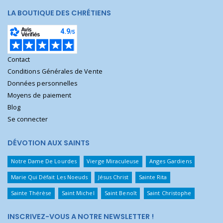
LA BOUTIQUE DES CHRÉTIENS
Contact
Conditions Générales de Vente
Données personnelles
Moyens de paiement
Blog
Se connecter
DÉVOTION AUX SAINTS
Notre Dame De Lourdes
Vierge Miraculeuse
Anges Gardiens
Marie Qui Défait Les Noeuds
Jésus Christ
Sainte Rita
Sainte Thérèse
Saint Michel
Saint Benoît
Saint Christophe
INSCRIVEZ-VOUS A NOTRE NEWSLETTER !