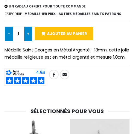
UN CADEAU OFFERT POUR TOUTE COMMANDE
CATEGORIE :
MÉDAILLE 1ER PRIX,
AUTRES MÉDAILLES SAINTS PATRONS
-10%
Médaille Miraculeuse Or 9 Carat
Bougie de Neuvaine Contre le Mal - Saint Michel
€130.00
€4.95
€5.50
-
+
AJOUTER AU PANIER
Médaille Saint Georges en Métal Argenté - 18mm, cette jolie
-25%
médaille religieuse est en métal argenté et mesure 1,8cm.
Médaille Miraculeuse Rose
Lot de 20 Bougies de Neuvaine Blanches
€2.50
€58.50
€78.00
SHARE:
Chapelet de Lourde
Huile d'Onction
€5.00
€9.90
SÉLECTIONNÉS POUR VOUS