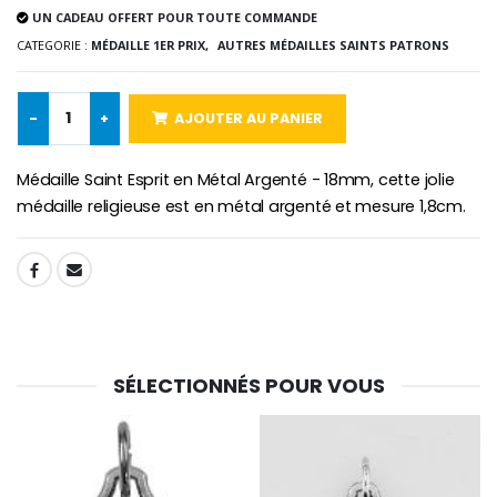
UN CADEAU OFFERT POUR TOUTE COMMANDE
CATEGORIE :
MÉDAILLE 1ER PRIX,
AUTRES MÉDAILLES SAINTS PATRONS
-10%
Médaille Miraculeuse Or 9 Carat
Bougie de Neuvaine Contre le Mal - Saint Michel
€130.00
€4.95
€5.50
-
+
AJOUTER AU PANIER
Médaille Saint Esprit en Métal Argenté - 18mm, cette jolie
médaille religieuse est en métal argenté et mesure 1,8cm.
-25%
Médaille Miraculeuse Rose
Lot de 20 Bougies de Neuvaine Blanches
€2.50
€58.50
€78.00
SHARE:
Chapelet de Lourde
Huile d'Onction
€5.00
€9.90
SÉLECTIONNÉS POUR VOUS