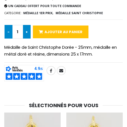
UN CADEAU OFFERT POUR TOUTE COMMANDE
CATEGORIE :
MÉDAILLE 1ER PRIX,
MÉDAILLE SAINT CHRISTOPHE
-10%
Médaille Miraculeuse Or 9 Carat
Bougie de Neuvaine Contre le Mal - Saint Michel
€130.00
€4.95
€5.50
-
+
AJOUTER AU PANIER
Médaille de Saint Christophe Dorée - 25mm, médaille en
-25%
métal doré et résine, dimensions 25 x 17mm.
Médaille Miraculeuse Rose
Lot de 20 Bougies de Neuvaine Blanches
€2.50
€58.50
€78.00
SHARE:
Chapelet de Lourde
Huile d'Onction
€5.00
€9.90
SÉLECTIONNÉS POUR VOUS