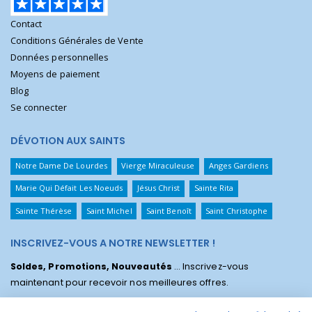
Contact
Conditions Générales de Vente
Données personnelles
Moyens de paiement
Blog
Se connecter
DÉVOTION AUX SAINTS
Notre Dame De Lourdes
Vierge Miraculeuse
Anges Gardiens
Marie Qui Défait Les Noeuds
Jésus Christ
Sainte Rita
Sainte Thérèse
Saint Michel
Saint Benoît
Saint Christophe
INSCRIVEZ-VOUS A NOTRE NEWSLETTER !
Soldes, Promotions, Nouveautés
... Inscrivez-vous
maintenant pour recevoir nos meilleures offres.