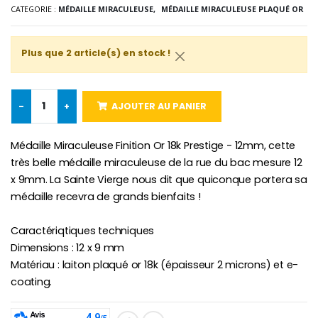
Lot de 20 Bougies de Neuvaine Blanches
€2.50
CATEGORIE :
MÉDAILLE MIRACULEUSE,
MÉDAILLE MIRACULEUSE PLAQUÉ OR
€58.50
€78.00
Plus que 2 article(s) en stock !
Chapelet de Lourde
Huile d'Onction
€5.00
€9.90
-
+
AJOUTER AU PANIER
Médaille Miraculeuse Finition Or 18k Prestige - 12mm, cette
très belle médaille miraculeuse de la rue du bac mesure 12
Croix Enfant en Bois Eglise Papillons et Arc-en-ciel 15 cm
Bougie Neuvaine pour une Guérison - 17.5cm
x 9mm. La Sainte Vierge nous dit que quiconque portera sa
€23.00
€4.90
médaille recevra de grands bienfaits !
Caractériqtiques techniques
Dimensions : 12 x 9 mm
Matériau : laiton plaqué or 18k (épaisseur 2 microns) et e-
coating.