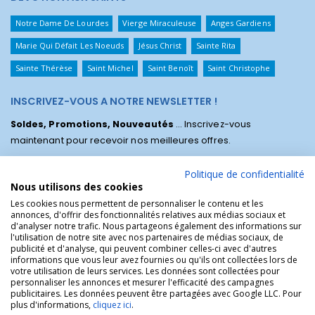
Notre Dame De Lourdes
Vierge Miraculeuse
Anges Gardiens
Marie Qui Défait Les Noeuds
Jésus Christ
Sainte Rita
Sainte Thérèse
Saint Michel
Saint Benoît
Saint Christophe
INSCRIVEZ-VOUS A NOTRE NEWSLETTER !
Soldes, Promotions, Nouveautés
... Inscrivez-vous
maintenant pour recevoir nos meilleures offres.
Politique de confidentialité
Nous utilisons des cookies
Les cookies nous permettent de personnaliser le contenu et les
annonces, d'offrir des fonctionnalités relatives aux médias sociaux et
d'analyser notre trafic. Nous partageons également des informations sur
l'utilisation de notre site avec nos partenaires de médias sociaux, de
publicité et d'analyse, qui peuvent combiner celles-ci avec d'autres
informations que vous leur avez fournies ou qu'ils ont collectées lors de
votre utilisation de leurs services. Les données sont collectées pour
personnaliser les annonces et mesurer l'efficacité des campagnes
La Boutique des Chrétiens © | La boutique religieuse chrétienne de
publicitaires. Les données peuvent être partagées avec Google LLC. Pour
référence !.
plus d'informations,
cliquez ici
.