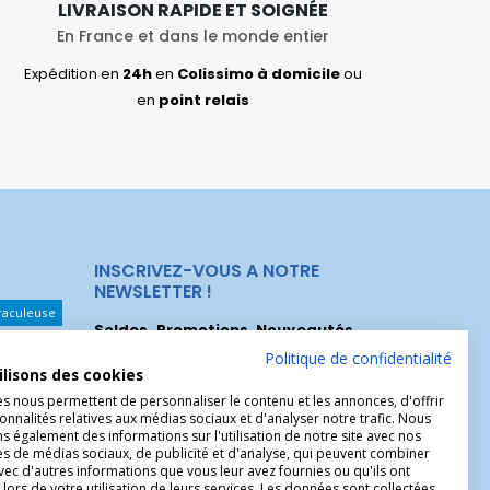
LIVRAISON RAPIDE ET SOIGNÉE
En France et dans le monde entier
Expédition en
24h
en
Colissimo à domicile
ou
en
point relais
INSCRIVEZ-VOUS A NOTRE
NEWSLETTER !
raculeuse
Soldes, Promotions, Nouveautés
...
Les Noeuds
Inscrivez-vous maintenant pour recevoir
Politique de confidentialité
ilisons des cookies
nos meilleures offres.
hérèse
es nous permettent de personnaliser le contenu et les annonces, d'offrir
onnalités relatives aux médias sociaux et d'analyser notre trafic. Nous
Christophe
 également des informations sur l'utilisation de notre site avec nos
es de médias sociaux, de publicité et d'analyse, qui peuvent combiner
avec d'autres informations que vous leur avez fournies ou qu'ils ont
 lors de votre utilisation de leurs services. Les données sont collectées