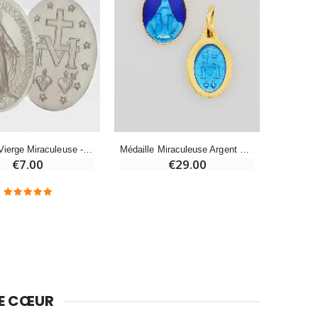
Huile d'Onction
€9.90
Bougie Neuvaine pour une Guérison - 17.5cm
€4.90
Médaille Vierge Miraculeuse - 13mm
Médaille Miraculeuse Argent Doré & Émail 2 Tons - 13mm
€7.00
€29.00
DE CŒUR