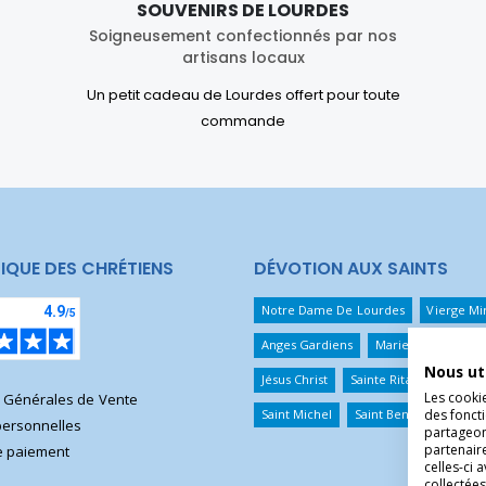
SOUVENIRS DE LOURDES
Soigneusement confectionnés par nos
artisans locaux
Un petit cadeau de Lourdes offert pour toute
commande
IQUE DES CHRÉTIENS
DÉVOTION AUX SAINTS
Notre Dame De Lourdes
Vierge Mi
Anges Gardiens
Marie Qui Défait 
Nous ut
Jésus Christ
Sainte Rita
Sainte T
Les cooki
s Générales de Vente
des foncti
Saint Michel
Saint Benoît
Saint 
ersonnelles
partageons
partenair
 paiement
celles-ci 
collectées