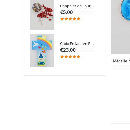
Chapelet de Lourdes en Bois
Onction
€5.00
Croix Enfant en Bois Eglise Papillons et Arc-en-ciel 15 cm
Bougie Neuvaine pour une Guérison - 17.5cm
€23.00