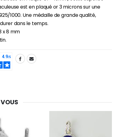
aculeuse est en plaqué or 3 microns sur une
925/1000. Une médaille de grande qualité,
durer dans le temps.
3 x 8 mm
tin.
-30%
Une bougie 150 gr et votre Prière déposées à Lourdes
€7.00
€10.00
-20%
Eau de Lourdes 1 Litre
€9.60
€12.00
 VOUS
-20%
Déposez votre Neuvaine à Lourdes
€9.60
€12.00