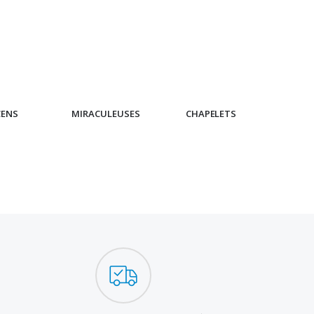
CENS
MIRACULEUSES
CHAPELETS
IC