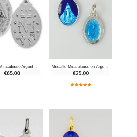
Bonbons Pastilles Menthe à l'Eau de Lourdes - 130g
€7.90
-10%
Médaille Miraculeuse Argent Massif 13mm
Médaille Miraculeuse en Argent Email 2 Tons - 13mm
Bougie de Neuvaine Contre le Mal - Saint Michel
€65.00
€25.00
€4.95
€5.50
-25%
Lot de 20 Bougies de Neuvaine Blanches
€58.50
€78.00