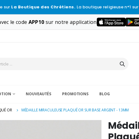
e sur
La Boutique des Chrétiens.
La boutique religieuse n°1 sur
vec le code
APP10
sur notre application
VOTION
NOUVEAUTÉS
PROMOTIONS
BLOG
QUÉ OR
MÉDAILLE MIRACULEUSE PLAQUÉ OR SUR BASE ARGENT - 13MM
Médail
Plaqué