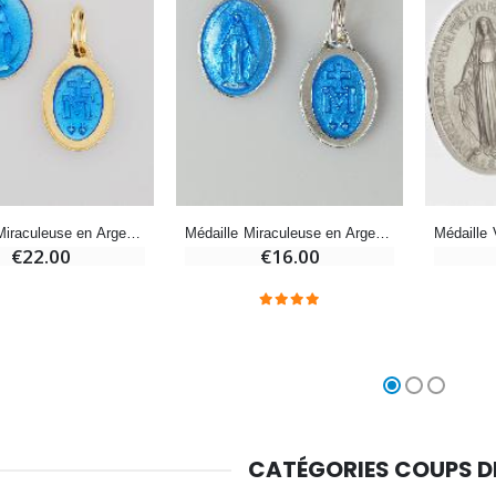
Chapelet de Lourdes en Bois
Huile d'Onction
€5.00
€9.90
Croix Enfant en Bois Eglise Papillons et Arc-en-ciel 15 cm
Bougie Neuvaine pour une Guérison - 17.5cm
€23.00
€4.90
Médaille Miraculeuse en Argent Doré & Émail - 13mm
Médaille Miraculeuse en Argent Email Bleu - 13mm
€22.00
€16.00
CATÉGORIES COUPS 