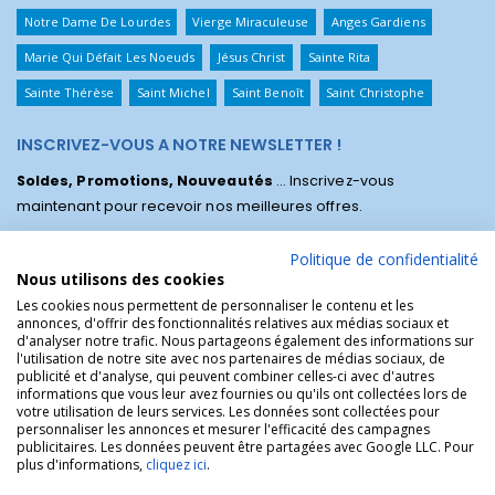
Notre Dame De Lourdes
Vierge Miraculeuse
Anges Gardiens
Marie Qui Défait Les Noeuds
Jésus Christ
Sainte Rita
Sainte Thérèse
Saint Michel
Saint Benoît
Saint Christophe
INSCRIVEZ-VOUS A NOTRE NEWSLETTER !
Soldes, Promotions, Nouveautés
... Inscrivez-vous
maintenant pour recevoir nos meilleures offres.
Politique de confidentialité
Nous utilisons des cookies
Les cookies nous permettent de personnaliser le contenu et les
annonces, d'offrir des fonctionnalités relatives aux médias sociaux et
d'analyser notre trafic. Nous partageons également des informations sur
l'utilisation de notre site avec nos partenaires de médias sociaux, de
publicité et d'analyse, qui peuvent combiner celles-ci avec d'autres
informations que vous leur avez fournies ou qu'ils ont collectées lors de
votre utilisation de leurs services. Les données sont collectées pour
personnaliser les annonces et mesurer l'efficacité des campagnes
La Boutique des Chrétiens © | La boutique religieuse chrétienne de
publicitaires. Les données peuvent être partagées avec Google LLC. Pour
référence !.
plus d'informations,
cliquez ici
.