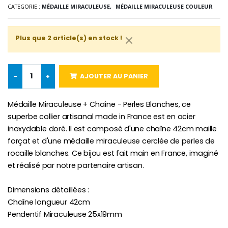
Lot de 20 Bougies de Neuvaine Blanches
€2.50
CATEGORIE :
MÉDAILLE MIRACULEUSE,
MÉDAILLE MIRACULEUSE COULEUR
€58.50
€78.00
Plus que 2 article(s) en stock !
Chapelet de Lourde
Huile d'Onction
€5.00
€9.90
-
+
AJOUTER AU PANIER
Médaille Miraculeuse + Chaîne - Perles Blanches, ce
superbe collier artisanal made in France est en acier
Croix Enfant en Bois Eglise Papillons et Arc-en-ciel 15 cm
Bougie Neuvaine pour une Guérison - 17.5cm
inoxydable doré. Il est composé d'une chaîne 42cm maille
€23.00
€4.90
forçat et d'une médaille miraculeuse cerclée de perles de
rocaille blanches. Ce bijou est fait main en France, imaginé
et réalisé par notre partenaire artisan.
Dimensions détaillées :
Chaîne longueur 42cm
Pendentif Miraculeuse 25x19mm