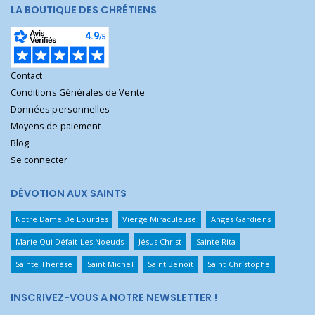
LA BOUTIQUE DES CHRÉTIENS
Contact
Conditions Générales de Vente
Données personnelles
Moyens de paiement
Blog
Se connecter
DÉVOTION AUX SAINTS
Notre Dame De Lourdes
Vierge Miraculeuse
Anges Gardiens
Marie Qui Défait Les Noeuds
Jésus Christ
Sainte Rita
Sainte Thérèse
Saint Michel
Saint Benoît
Saint Christophe
INSCRIVEZ-VOUS A NOTRE NEWSLETTER !