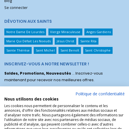
Blog
Se connecter
DÉVOTION AUX SAINTS
Notre Dame De Lourdes
Vierge Miraculeuse
Anges Gardiens
Marie Qui Défait Les Noeuds
Jésus Christ
Sainte Rita
Sainte Thérèse
Saint Michel
Saint Benoît
Saint Christophe
INSCRIVEZ-VOUS A NOTRE NEWSLETTER !
Soldes, Promotions, Nouveautés
... Inscrivez-vous
maintenant pour recevoir nos meilleures offres.
Politique de confidentialité
Nous utilisons des cookies
Les cookies nous permettent de personnaliser le contenu et les
annonces, d'offrir des fonctionnalités relatives aux médias sociaux et
d'analyser notre trafic. Nous partageons également des informations sur
l'utilisation de notre site avec nos partenaires de médias sociaux, de
publicité et d'analyse, qui peuvent combiner celles-ci avec d'autres
informations que vous leur avez fournies ou qu'ils ont collectées lors de