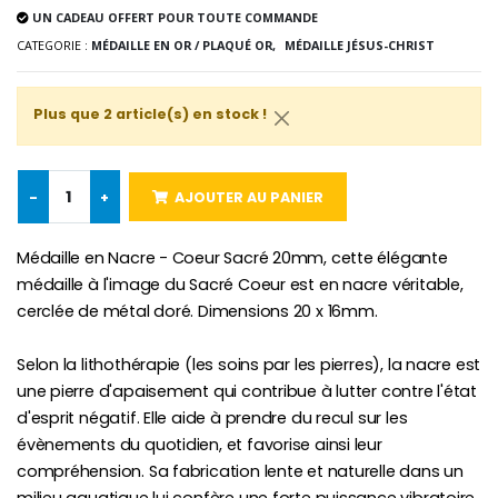
UN CADEAU OFFERT POUR TOUTE COMMANDE
CATEGORIE :
MÉDAILLE EN OR / PLAQUÉ OR,
MÉDAILLE JÉSUS-CHRIST
-10%
Médaille Miraculeuse Or 9 Carat
Bougie de Neuvaine Contre le Mal - Saint Michel
€130.00
€4.95
€5.50
Plus que 2 article(s) en stock !
-25%
-
+
AJOUTER AU PANIER
Médaille Miraculeuse Rose
Lot de 20 Bougies de Neuvaine Blanches
€2.50
€58.50
€78.00
Médaille en Nacre - Coeur Sacré 20mm, cette élégante
médaille à l'image du Sacré Coeur est en nacre véritable,
cerclée de métal doré. Dimensions 20 x 16mm.
Chapelet de Lourde
Huile d'Onction
Selon la lithothérapie (les soins par les pierres), la nacre est
€5.00
€9.90
une pierre d'apaisement qui contribue à lutter contre l'état
d'esprit négatif. Elle aide à prendre du recul sur les
évènements du quotidien, et favorise ainsi leur
compréhension. Sa fabrication lente et naturelle dans un
Croix Enfant en Bois Eglise Papillons et Arc-en-ciel 15 cm
Bougie Neuvaine pour une Guérison - 17.5cm