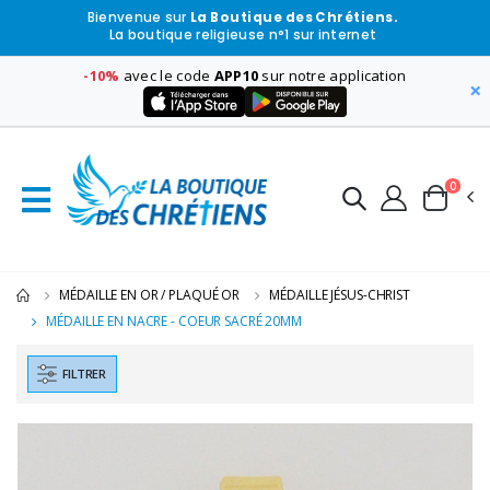
Bienvenue sur
La Boutique des Chrétiens.
La boutique religieuse n°1 sur internet
-10%
avec le code
APP10
sur notre application
×
0
MÉDAILLE EN OR / PLAQUÉ OR
MÉDAILLE JÉSUS-CHRIST
MÉDAILLE EN NACRE - COEUR SACRÉ 20MM
FILTRER