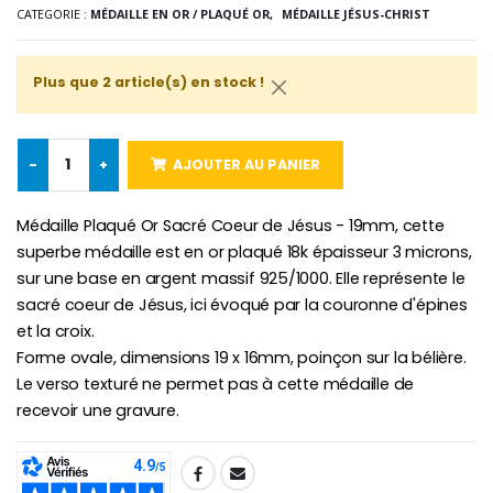
CATEGORIE :
MÉDAILLE EN OR / PLAQUÉ OR,
MÉDAILLE JÉSUS-CHRIST
-10%
Médaille Miraculeuse Or 9 Carat
Bougie de Neuvaine Contre le Mal - Saint Michel
€130.00
Plus que 2 article(s) en stock !
€4.95
€5.50
-
+
AJOUTER AU PANIER
-25%
Médaille Miraculeuse Rose
Lot de 20 Bougies de Neuvaine Blanches
€2.50
Médaille Plaqué Or Sacré Coeur de Jésus - 19mm, cette
€58.50
€78.00
superbe médaille est en or plaqué 18k épaisseur 3 microns,
sur une base en argent massif 925/1000. Elle représente le
sacré coeur de Jésus, ici évoqué par la couronne d'épines
et la croix.
Chapelet de Lourde
Huile d'Onction
Forme ovale, dimensions 19 x 16mm, poinçon sur la bélière.
€5.00
€9.90
Le verso texturé ne permet pas à cette médaille de
recevoir une gravure.
Croix Enfant en Bois Eglise Papillons et Arc-en-ciel 15 cm
Bougie Neuvaine pour une Guérison - 17.5cm
SHARE: