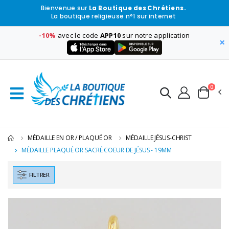
Bienvenue sur
La Boutique des Chrétiens.
La boutique religieuse n°1 sur internet
-10%
avec le code
APP10
sur notre application
×
0
MÉDAILLE EN OR / PLAQUÉ OR
MÉDAILLE JÉSUS-CHRIST
MÉDAILLE PLAQUÉ OR SACRÉ COEUR DE JÉSUS - 19MM
FILTRER