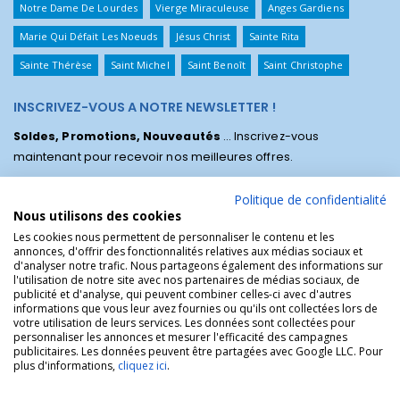
Notre Dame De Lourdes
Vierge Miraculeuse
Anges Gardiens
Marie Qui Défait Les Noeuds
Jésus Christ
Sainte Rita
Sainte Thérèse
Saint Michel
Saint Benoît
Saint Christophe
INSCRIVEZ-VOUS A NOTRE NEWSLETTER !
Soldes, Promotions, Nouveautés
... Inscrivez-vous
maintenant pour recevoir nos meilleures offres.
Politique de confidentialité
Nous utilisons des cookies
Les cookies nous permettent de personnaliser le contenu et les
annonces, d'offrir des fonctionnalités relatives aux médias sociaux et
d'analyser notre trafic. Nous partageons également des informations sur
l'utilisation de notre site avec nos partenaires de médias sociaux, de
publicité et d'analyse, qui peuvent combiner celles-ci avec d'autres
informations que vous leur avez fournies ou qu'ils ont collectées lors de
votre utilisation de leurs services. Les données sont collectées pour
personnaliser les annonces et mesurer l'efficacité des campagnes
La Boutique des Chrétiens © | La boutique religieuse chrétienne de
publicitaires. Les données peuvent être partagées avec Google LLC. Pour
référence !.
plus d'informations,
cliquez ici
.