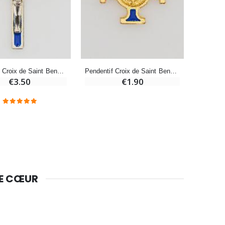
-10%
Bougie de Neuvaine Contre le Mal - Saint Michel
€4.95
€5.50
-25%
Pendentif Croix de Saint Benoit - Bleue
Pendentif Croix de Saint Benoit Dorée - Bleue - 2cm
Lot de 20 Bougies de Neuvaine Blanches
€3.50
€1.90
€58.50
€78.00
Huile d'Onction
€9.90
DE CŒUR
Bougie Neuvaine pour une Guérison - 17.5cm
€4.90