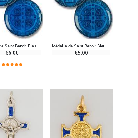
-20%
Eau de Lourdes 1 Litre
€9.60
€12.00
Médaille de Saint Benoit Bleue - 3cm
Médaille de Saint Benoit Bleue - 2.5cm
€6.00
€5.00
-20%
Déposez votre Neuvaine à Lourdes
€9.60
€12.00
Bonbons Pastilles Menthe à l'Eau de Lourdes - 130g
€7.90