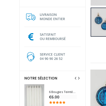
LIVRAISON
MONDE ENTIER
SATISFAIT
OU REMBOURSÉ
SERVICE CLIENT
04 90 90 26 52
NOTRE SÉLECTION
6 Bougies Teintées Masse Couleur Blanche
Une bougie 150 gr et votre Prière déposées à Lourdes
€6.00
€7.00