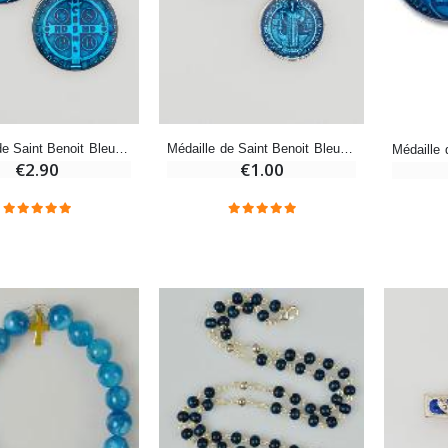
-20%
-10%
Eau de Lourdes 1 Litre
Statue Vierge Miraculeuse Lumineuse
€9.60
€13.50
€12.00
€15.00
Médaille de Saint Benoit Bleue - 2cm
Médaille de Saint Benoit Bleue - 1cm
€2.90
€1.00
-20%
Coffret Encens Benjoin + Charbon + Brûle-encens
Déposez votre Neuvaine à Lourdes
€21.90
€9.60
€12.00
Encens d'Eglise Pontifical 250g
Bonbons Pastilles Menthe à l'Eau de Lourdes - 130g
€12.90
€7.90