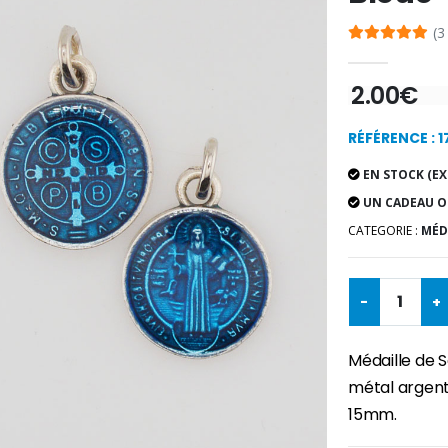
(3
2.00€
RÉFÉRENCE : 
EN STOCK (EX
UN CADEAU O
CATEGORIE :
MÉDA
-
+
Médaille de S
métal argent
15mm.