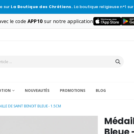
e sur
La Boutique des Chrétiens.
La boutique religieuse n°1 sur
vec le code
APP10
sur notre application
VOTION
NOUVEAUTÉS
PROMOTIONS
BLOG
ILLE DE SAINT BENOIT BLEUE - 1.5CM
Médail
Bleue 