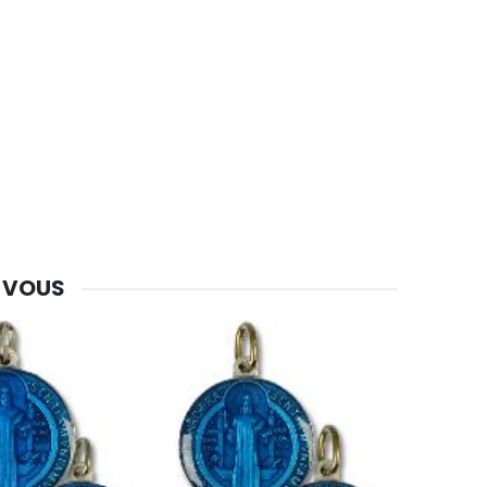
 VOUS
-30%
Une bougie 150 gr et votre Prière déposées à Lourdes
€7.00
€10.00