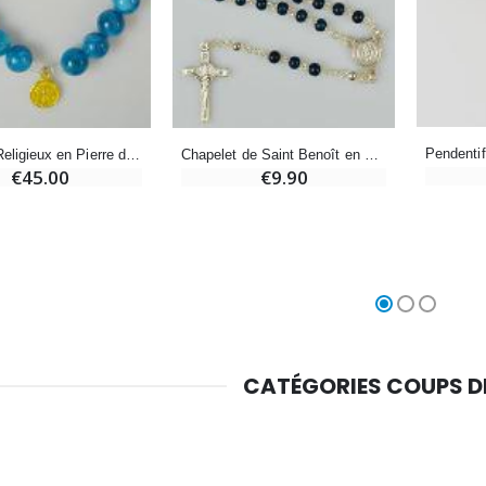
-10%
Médaille Miraculeuse Or 9 Carats - 10 mm
Bougie de Neuvaine Contre le Mal - Saint Michel
€130.00
€4.95
€5.50
-25%
Médaille Miraculeuse Rose - 19mm
Bracelet Religieux en Pierre d'Agate Bleue - Médaille St Benoît & Croix
Chapelet de Saint Benoît en Perles Bleue
Lot de 20 Bougies de Neuvaine Blanches
€2.50
€45.00
€9.90
€58.50
€78.00
Chapelet de Lourdes en Bois
Huile d'Onction
€5.00
€9.90
CATÉGORIES COUPS 
Croix Enfant en Bois Eglise Papillons et Arc-en-ciel 15 cm
Bougie Neuvaine pour une Guérison - 17.5cm
€23.00
€4.90