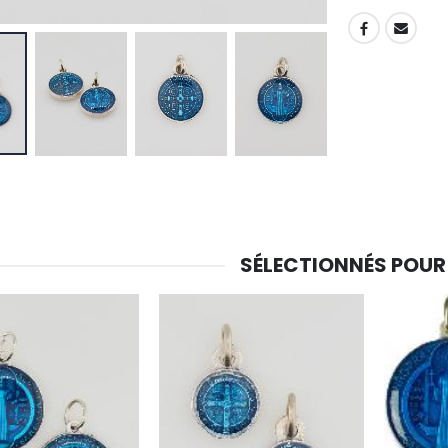
SHARE:
SÉLECTIONNÉS POUR
-30%
6 Bougies Teintées Masse Couleur Blanche
Une bougie 150 gr et votre Prière déposées à Lourdes
€6.00
€7.00
€10.00