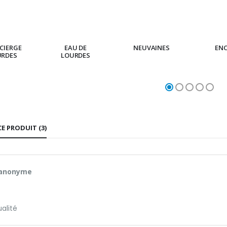
CIERGE
EAU DE
NEUVAINES
EN
URDES
LOURDES
CE PRODUIT (3)
 anonyme
ualité