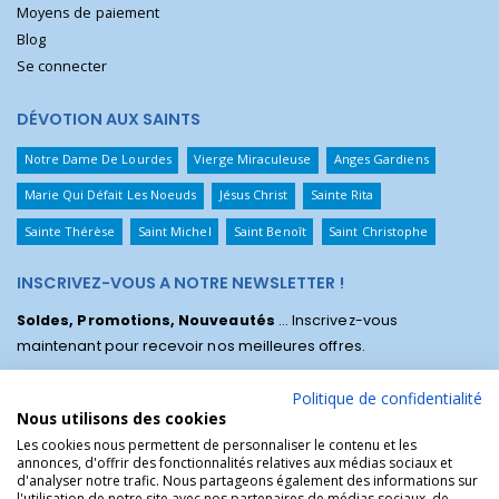
Moyens de paiement
Blog
Se connecter
DÉVOTION AUX SAINTS
Notre Dame De Lourdes
Vierge Miraculeuse
Anges Gardiens
Marie Qui Défait Les Noeuds
Jésus Christ
Sainte Rita
Sainte Thérèse
Saint Michel
Saint Benoît
Saint Christophe
INSCRIVEZ-VOUS A NOTRE NEWSLETTER !
Soldes, Promotions, Nouveautés
... Inscrivez-vous
maintenant pour recevoir nos meilleures offres.
Politique de confidentialité
Nous utilisons des cookies
Les cookies nous permettent de personnaliser le contenu et les
annonces, d'offrir des fonctionnalités relatives aux médias sociaux et
d'analyser notre trafic. Nous partageons également des informations sur
l'utilisation de notre site avec nos partenaires de médias sociaux, de