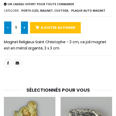
€5.00
€9.90
UN CADEAU OFFERT POUR TOUTE COMMANDE
CATEGORIE :
PORTE-CLÉS, MAGNET, CUSTODE,
PLAQUE AUTO MAGNET
-
+
AJOUTER AU PANIER
Croix Enfant en Bois Eglise Papillons et Arc-en-ciel 15 cm
Bougie Neuvaine pour une Guérison - 17.5cm
€23.00
€4.90
Magnet Religieux Saint Christophe - 3 cm, ce joli magnet
est en métal argenté, 3 x 3 cm.
SHARE:
SÉLECTIONNÉS POUR VOUS