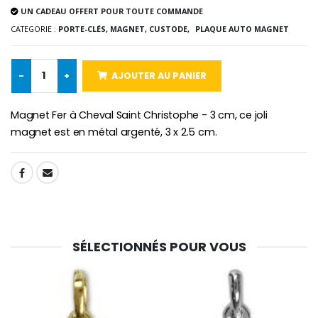
€5.00
€9.90
UN CADEAU OFFERT POUR TOUTE COMMANDE
CATEGORIE :
PORTE-CLÉS, MAGNET, CUSTODE,
PLAQUE AUTO MAGNET
-
+
AJOUTER AU PANIER
Croix Enfant en Bois Eglise Papillons et Arc-en-ciel 15 cm
Bougie Neuvaine pour une Guérison - 17.5cm
€23.00
€4.90
Magnet Fer à Cheval Saint Christophe - 3 cm, ce joli
magnet est en métal argenté, 3 x 2.5 cm.
SHARE:
SÉLECTIONNÉS POUR VOUS