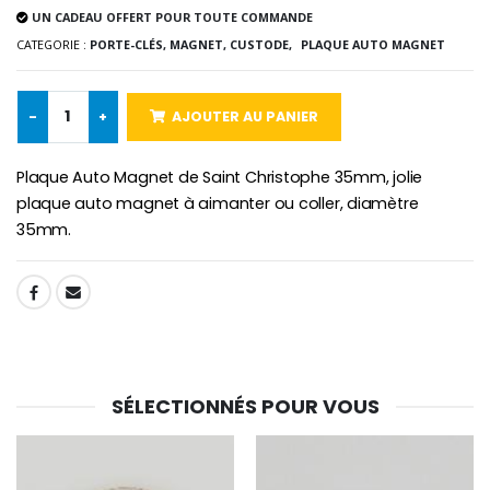
€5.00
€9.90
UN CADEAU OFFERT POUR TOUTE COMMANDE
CATEGORIE :
PORTE-CLÉS, MAGNET, CUSTODE,
PLAQUE AUTO MAGNET
-
+
AJOUTER AU PANIER
Croix Enfant en Bois Eglise Papillons et Arc-en-ciel 15 cm
Bougie Neuvaine pour une Guérison - 17.5cm
€23.00
€4.90
Plaque Auto Magnet de Saint Christophe 35mm, jolie
plaque auto magnet à aimanter ou coller, diamètre
35mm.
SHARE:
SÉLECTIONNÉS POUR VOUS