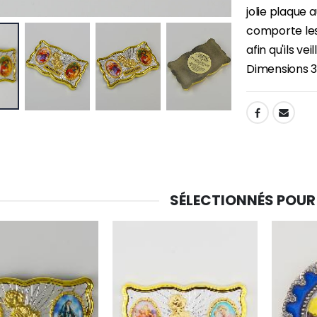
jolie plaque 
comporte les
-30%
afin qu'ils vei
6 Bougies Teintées Masse Couleur Blanche
Une bougie 150 gr et votre Prière déposées à Lourdes
€6.00
Dimensions 
€7.00
€10.00
SHARE:
-20%
-10%
Eau de Lourdes 1 Litre
Statue Vierge Miraculeuse Lumineuse
€9.60
€13.50
€12.00
€15.00
SÉLECTIONNÉS POUR
-20%
Coffret Encens Benjoin + Charbon + Brûle-encens
Déposez votre Neuvaine à Lourdes
€21.90
€9.60
€12.00