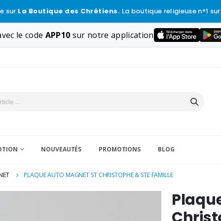
e sur
La Boutique des Chrétiens.
La boutique religieuse n°1 sur
vec le code
APP10
sur notre application
VOTION
NOUVEAUTÉS
PROMOTIONS
BLOG
NET
PLAQUE AUTO MAGNET ST CHRISTOPHE & STE FAMILLE
Plaque
Christ