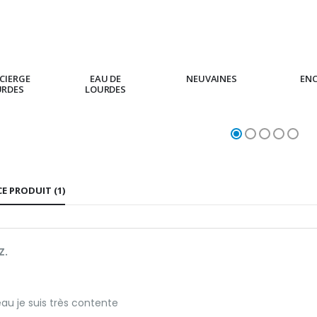
CIERGE
EAU DE
NEUVAINES
EN
URDES
LOURDES
CE PRODUIT (1)
Z.
au je suis très contente