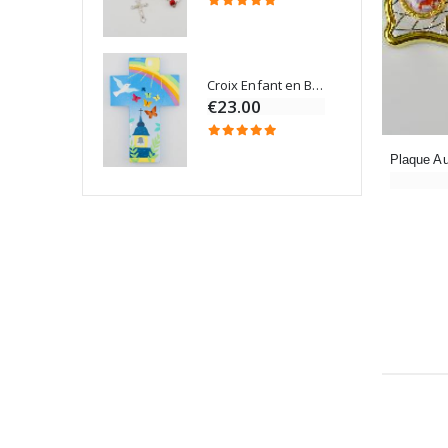
Croix Enfant en Bois Eglise Papillons et Arc-en-ciel 15 cm
Bougie Neuvaine pour une Guérison - 17.5cm
€23.00