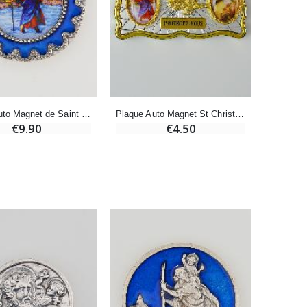
Bonbons Pastilles Menthe à l'Eau de Lourdes - 130g
€7.90
-10%
Bougie de Neuvaine Contre le Mal - Saint Michel
Plaque Auto Magnet de Saint Christophe - 4cm
Plaque Auto Magnet St Christophe & Sainte Thérèse
€4.95
€5.50
€9.90
€4.50
-25%
Lot de 20 Bougies de Neuvaine Blanches
€58.50
€78.00
Huile d'Onction
€9.90