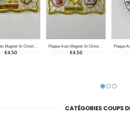
Croix Enfant en Bois Eglise Papillons et Arc-en-ciel 15 cm
Bougie Neuvaine pour une Guérison - 17.5cm
€23.00
€4.90
Plaque Auto Magnet St Christophe & Christ Miséricordieux
Plaque Auto Magnet St Christophe & Ange Gardien
€4.50
€4.50
CATÉGORIES COUPS 