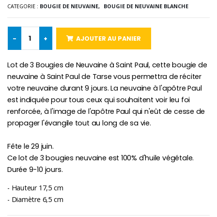
CATEGORIE :
BOUGIE DE NEUVAINE,
BOUGIE DE NEUVAINE BLANCHE
Chapelet de Lourde
Huile d'Onction
€5.00
€9.90
-
+
AJOUTER AU PANIER
Lot de 3 Bougies de Neuvaine à Saint Paul, cette bougie de
neuvaine à Saint Paul de Tarse vous permettra de réciter
Croix Enfant en Bois Eglise Papillons et Arc-en-ciel 15 cm
Bougie Neuvaine pour une Guérison - 17.5cm
votre neuvaine durant 9 jours. La neuvaine à l'apôtre Paul
€23.00
€4.90
est indiquée pour tous ceux qui souhaitent voir leu foi
renforcée, à l'image de l'apôtre Paul qui n'eût de cesse de
propager l'évangile tout au long de sa vie.
Fête le 29 juin.
Ce lot de 3 bougies neuvaine est 100% d'huile végétale.
Durée 9-10 jours.
- Hauteur 17,5 cm
- Diamètre 6,5 cm