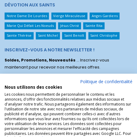
DÉVOTION AUX SAINTS
Notre Dame De Lourdes
Vierge Miraculeuse
Anges Gardiens
Marie Qui Défait Les Noeuds
Jésus Christ
Sainte Rita
Sainte Thérèse
Saint Michel
Saint Benoît
Saint Christophe
INSCRIVEZ-VOUS A NOTRE NEWSLETTER !
Soldes, Promotions, Nouveautés
... Inscrivez-vous
maintenant pour recevoir nos meilleures offres.
Politique de confidentialité
Nous utilisons des cookies
Les cookies nous permettent de personnaliser le contenu et les
annonces, d'offrir des fonctionnalités relatives aux médias sociaux et
d'analyser notre trafic. Nous partageons également des informations sur
l'utilisation de notre site avec nos partenaires de médias sociaux, de
publicité et d'analyse, qui peuvent combiner celles-ci avec d'autres
informations que vous leur avez fournies ou qu'ils ont collectées lors de
votre utilisation de leurs services. Les données sont collectées pour
personnaliser les annonces et mesurer l'efficacité des campagnes
La Boutique des Chrétiens © | La boutique religieuse chrétienne de
publicitaires. Les données peuvent être partagées avec Google LLC. Pour
référence !.