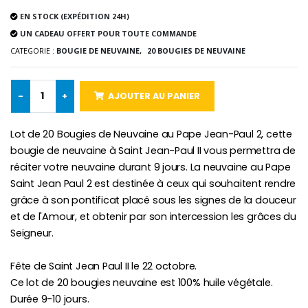
EN STOCK (EXPÉDITION 24H)
Chapelet de Lourde
Huile d'Onction
UN CADEAU OFFERT POUR TOUTE COMMANDE
€5.00
€9.90
CATEGORIE :
BOUGIE DE NEUVAINE,
20 BOUGIES DE NEUVAINE
-
+
AJOUTER AU PANIER
Croix Enfant en Bois Eglise Papillons et Arc-en-ciel 15 cm
Bougie Neuvaine pour une Guérison - 17.5cm
€23.00
€4.90
Lot de 20 Bougies de Neuvaine au Pape Jean-Paul 2, cette
bougie de neuvaine à Saint Jean-Paul II vous permettra de
réciter votre neuvaine durant 9 jours. La neuvaine au Pape
Saint Jean Paul 2 est destinée à ceux qui souhaitent rendre
grâce à son pontificat placé sous les signes de la douceur
et de l'Amour, et obtenir par son intercession les grâces du
Seigneur.
Fête de Saint Jean Paul II le 22 octobre.
Ce lot de 20 bougies neuvaine est 100% huile végétale.
Durée 9-10 jours.