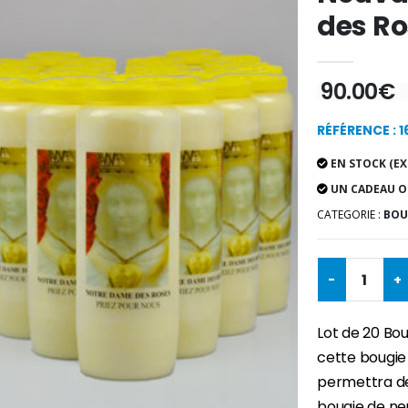
des R
90.00€
RÉFÉRENCE : 1
EN STOCK (EX
UN CADEAU O
CATEGORIE :
BOU
-
+
Lot de 20 Bo
cette bougie
permettra de 
bougie de ne