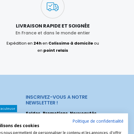
LIVRAISON RAPIDE ET SOIGNÉE
En France et dans le monde entier
Expédition en
24h
en
Colissimo à domicile
ou
en
point relais
INSCRIVEZ-VOUS A NOTRE
NEWSLETTER !
raculeuse
Soldes, Promotions, Nouveautés
...
Les Noeuds
Inscrivez-vous maintenant pour recevoir
Politique de confidentialité
ilisons des cookies
nos meilleures offres.
hérèse
es nous permettent de personnaliser le contenu et les annonces, d'offrir