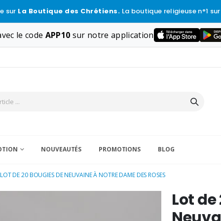
e sur
La Boutique des Chrétiens.
La boutique religieuse n°1 sur
vec le code
APP10
sur notre application
VOTION
NOUVEAUTÉS
PROMOTIONS
BLOG
LOT DE 20 BOUGIES DE NEUVAINE À NOTRE DAME DES ROSES
Lot de
Neuva