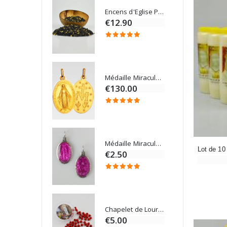
Encens d'Eglise Pontifical 250g
Bonbons Pastilles Menthe à l'Eau de Lourdes - 130g
€12.90
Médaille Miraculeuse Or 9 Carats - 10 mm
Bougie de Neuvaine Contre le Mal - Saint Michel
€130.00
4.95
Médaille Miraculeuse Rose - 19mm
Lot de 20 Bougies de Neuvaine Blanches
€2.50
€58.50
Chapelet de Lourdes en Bois
Onction
€5.00