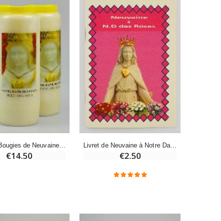
Bonbons Pastilles Menthe à l'Eau de Lourdes - 130g
€7.90
-10%
Bougie de Neuvaine Contre le Mal - Saint Michel
€4.95
€5.50
-25%
Lot de 20 Bougies de Neuvaine Blanches
Livret de Neuvaine à Notre Dame des Roses
Lot de 3 Bougies de Neuvaine à Notre Dame des Roses
€2.50
€14.50
€58.50
€78.00
Huile d'Onction
€9.90