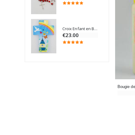
Croix Enfant en Bois Eglise Papillons et Arc-en-ciel 15 cm
Bougie Neuvaine pour une Guérison - 17.5cm
€23.00