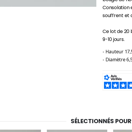
Consolation e
souffrent et 
-30%
6 Bougies Teintées Masse Couleur Blanche
Une bougie 150 gr et votre Prière déposées à Lourdes
€6.00
Ce lot de 20 
€7.00
€10.00
9-10 jours.
- Hauteur 17,
- Diamètre 6,
-20%
-10%
Eau de Lourdes 1 Litre
Statue Vierge Miraculeuse Lumineuse
€9.60
€13.50
€12.00
€15.00
SHARE:
-20%
Coffret Encens Benjoin + Charbon + Brûle-encens
Déposez votre Neuvaine à Lourdes
€21.90
€9.60
€12.00
SÉLECTIONNÉS POUR