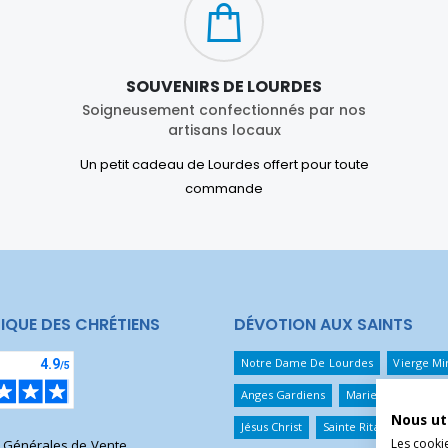
SOUVENIRS DE LOURDES
Soigneusement confectionnés par nos
artisans locaux
Un petit cadeau de Lourdes offert pour toute
commande
IQUE DES CHRÉTIENS
DÉVOTION AUX SAINTS
Notre Dame De Lourdes
Vierge Mi
Anges Gardiens
Marie Qui Défait 
Nous ut
Jésus Christ
Sainte Rita
Sainte T
Les cooki
s Générales de Vente