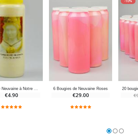
-10%
Croix Enfant en Bois Eglise Papillons et Arc-en-ciel 15 cm
Bougie Neuvaine pour une Guérison - 17.5cm
€23.00
€4.90
6 Bougies de Neuvaine Roses
20 bougi
Bougie de Neuvaine à Notre Dame des Roses - 17.5cm
€29.00
€4.90
€