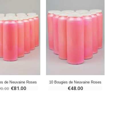
Bougie Neuvaine pour une Guérison - 17.5cm
€4.90
es de Neuvaine Roses
10 Bougies de Neuvaine Roses
3 Bougi
€81.00
€48.00
90.00