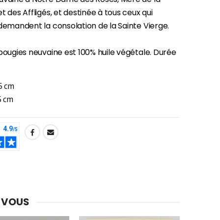
t des Affligés, et destinée à tous ceux qui
demandent la consolation de la Sainte Vierge.
-30%
Une bougie 150 gr et votre Prière déposées à Lourdes
bougies neuvaine est 100% huile végétale. Durée
€7.00
€10.00
5 cm
5 cm
-20%
Eau de Lourdes 1 Litre
€9.60
€12.00
-20%
Déposez votre Neuvaine à Lourdes
€9.60
€12.00
 VOUS