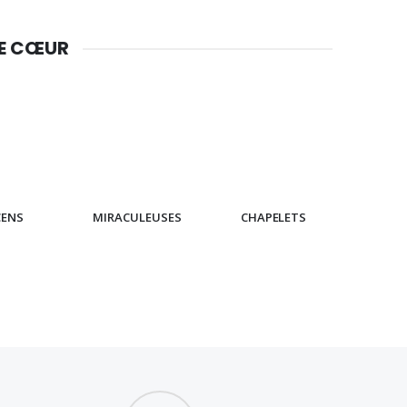
DE CŒUR
CENS
MIRACULEUSES
CHAPELETS
IC