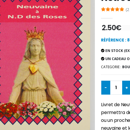
(2
2.50€
RÉFÉRENCE : 
EN STOCK (EX
UN CADEAU O
CATEGORIE :
BOU
-
+
Livret de Neu
permettra de
ou un proche
neuvaine et l