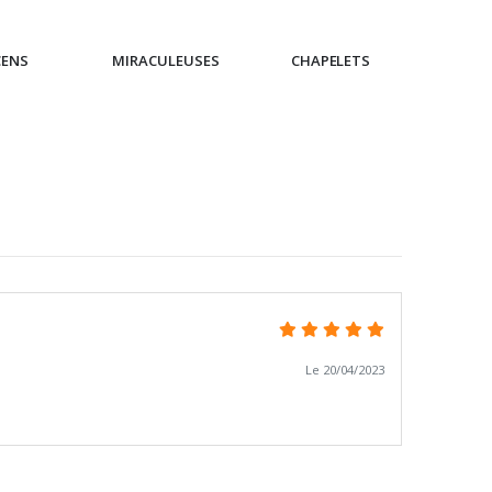
CENS
MIRACULEUSES
CHAPELETS
IC
Le 20/04/2023