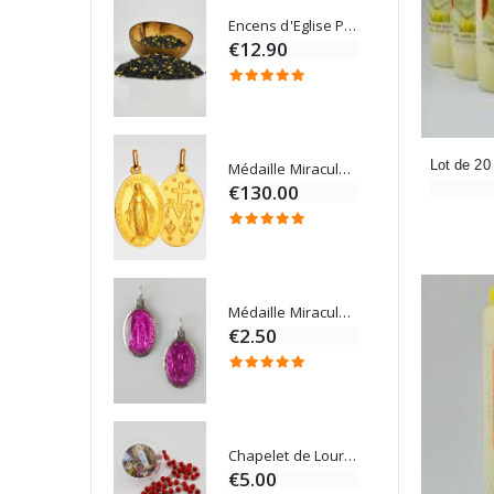
Encens d'Eglise Pontifical 250g
Bonbons Pastilles Menthe à l'Eau de Lourdes - 130g
€12.90
Médaille Miraculeuse Or 9 Carats - 10 mm
Bougie de Neuvaine Contre le Mal - Saint Michel
€130.00
4.95
Médaille Miraculeuse Rose - 19mm
Lot de 20 Bougies de Neuvaine Blanches
€2.50
€58.50
Chapelet de Lourdes en Bois
Onction
€5.00