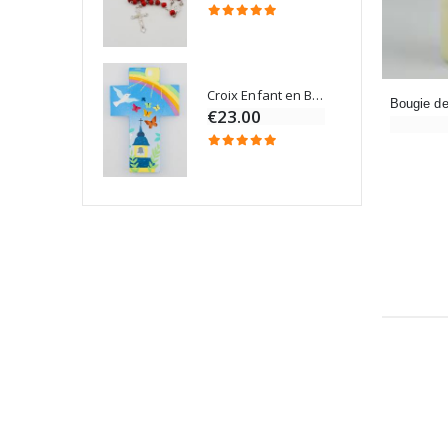
Croix Enfant en Bois Eglise Papillons et Arc-en-ciel 15 cm
Bougie Neuvaine pour une Guérison - 17.5cm
€23.00