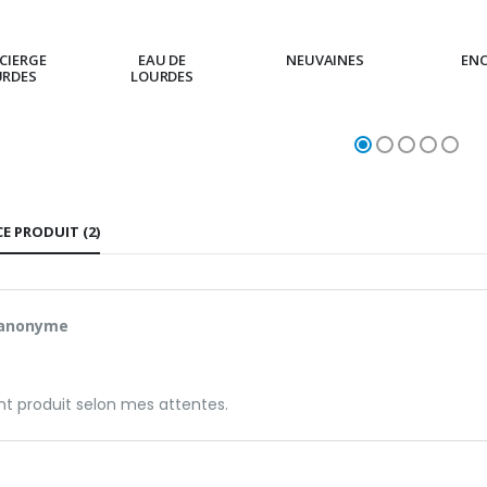
CIERGE
EAU DE
NEUVAINES
EN
URDES
LOURDES
CE PRODUIT (2)
 anonyme
nt produit selon mes attentes.