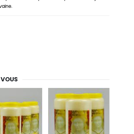
euvaine.
-30%
Une bougie 150 gr et votre Prière déposées à Lourdes
€7.00
€10.00
-20%
Eau de Lourdes 1 Litre
€9.60
€12.00
 VOUS
-20%
Déposez votre Neuvaine à Lourdes
€9.60
€12.00