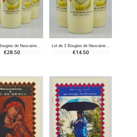
Bonbons Pastilles Menthe à l'Eau de Lourdes - 130g
€7.90
-10%
Lot de 6 Bougies de Neuvaine à Notre Dame des Roses
Lot de 3 Bougies de Neuvaine à Notre Dame des Roses
Bougie de Neuvaine Contre le Mal - Saint Michel
€28.50
€14.50
€4.95
€5.50
-25%
Lot de 20 Bougies de Neuvaine Blanches
€58.50
€78.00
Huile d'Onction
€9.90