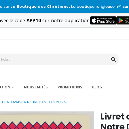
e sur
La Boutique des Chrétiens.
La boutique religieuse n°1 sur
vec le code
APP10
sur notre application
VOTION
NOUVEAUTÉS
PROMOTIONS
BLOG
ET DE NEUVAINE À NOTRE DAME DES ROSES
Livret
Notre