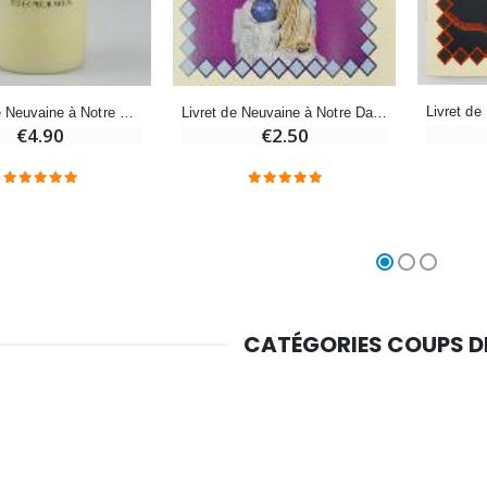
Croix Enfant en Bois Eglise Papillons et Arc-en-ciel 15 cm
Bougie Neuvaine pour une Guérison - 17.5cm
Bougie de Neuvaine à Notre Dame des Roses - 17.5cm
Livret de Neuvaine à Notre Dame des Victoires
€23.00
€4.90
€4.90
€2.50
CATÉGORIES COUPS 