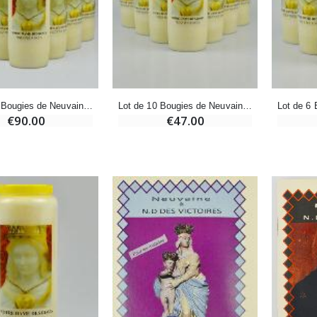
Encens d'Eglise Pontifical 250g
Bonbons Pastilles Menthe à l'Eau de Lourdes - 130g
€12.90
€7.90
-10%
Lot de 20 Bougies de Neuvaine à Notre Dame des Roses
Lot de 10 Bougies de Neuvaine à Notre Dame des Roses
Médaille Miraculeuse Or 9 Carats - 10 mm
Bougie de Neuvaine Contre le Mal - Saint Michel
€90.00
€47.00
€130.00
€4.95
€5.50
-25%
Médaille Miraculeuse Rose - 19mm
Lot de 20 Bougies de Neuvaine Blanches
€2.50
€58.50
€78.00
Chapelet de Lourdes en Bois
Huile d'Onction
€5.00
€9.90