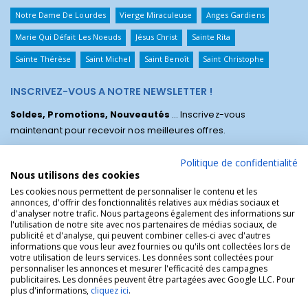
Notre Dame De Lourdes
Vierge Miraculeuse
Anges Gardiens
Marie Qui Défait Les Noeuds
Jésus Christ
Sainte Rita
Sainte Thérèse
Saint Michel
Saint Benoît
Saint Christophe
INSCRIVEZ-VOUS A NOTRE NEWSLETTER !
Soldes, Promotions, Nouveautés
... Inscrivez-vous
maintenant pour recevoir nos meilleures offres.
Politique de confidentialité
Nous utilisons des cookies
Les cookies nous permettent de personnaliser le contenu et les
annonces, d'offrir des fonctionnalités relatives aux médias sociaux et
d'analyser notre trafic. Nous partageons également des informations sur
l'utilisation de notre site avec nos partenaires de médias sociaux, de
publicité et d'analyse, qui peuvent combiner celles-ci avec d'autres
informations que vous leur avez fournies ou qu'ils ont collectées lors de
votre utilisation de leurs services. Les données sont collectées pour
personnaliser les annonces et mesurer l'efficacité des campagnes
La Boutique des Chrétiens © | La boutique religieuse chrétienne de
publicitaires. Les données peuvent être partagées avec Google LLC. Pour
référence !.
plus d'informations,
cliquez ici
.