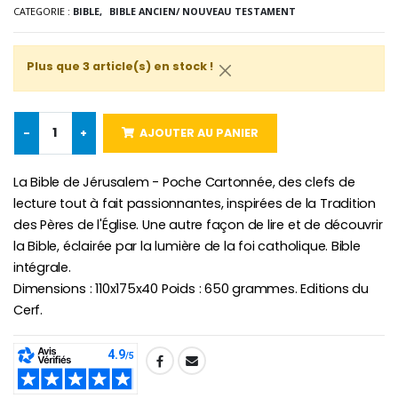
CATEGORIE :
BIBLE,
BIBLE ANCIEN/ NOUVEAU TESTAMENT
Croix Enfant en Bois Eglise Papillons et Arc-en-ciel 15 cm
Bougie Neuvaine pour une Guérison - 17.5cm
€23.00
€4.90
Plus que 3 article(s) en stock !
-
+
AJOUTER AU PANIER
La Bible de Jérusalem - Poche Cartonnée, des clefs de
lecture tout à fait passionnantes, inspirées de la Tradition
des Pères de l'Église. Une autre façon de lire et de découvrir
la Bible, éclairée par la lumière de la foi catholique. Bible
intégrale.
Dimensions : 110x175x40 Poids : 650 grammes. Editions du
Cerf.
SHARE: