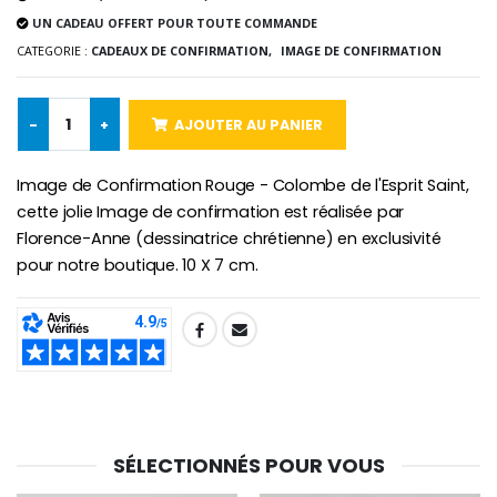
UN CADEAU OFFERT POUR TOUTE COMMANDE
CATEGORIE :
CADEAUX DE CONFIRMATION,
IMAGE DE CONFIRMATION
Croix Enfant en Bois Eglise Papillons et Arc-en-ciel 15 cm
Bougie Neuvaine pour une Guérison - 17.5cm
€23.00
€4.90
-
+
AJOUTER AU PANIER
Image de Confirmation Rouge - Colombe de l'Esprit Saint,
cette jolie Image de confirmation est réalisée par
Florence-Anne (dessinatrice chrétienne) en exclusivité
pour notre boutique. 10 X 7 cm.
SHARE:
SÉLECTIONNÉS POUR VOUS