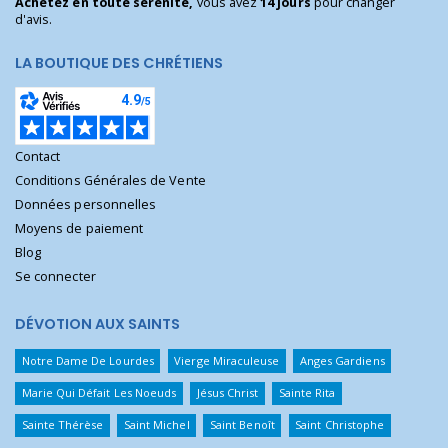
Achetez en toute sérénité,
vous avez
14 jours
pour changer
d'avis.
LA BOUTIQUE DES CHRÉTIENS
Contact
Conditions Générales de Vente
Données personnelles
Moyens de paiement
Blog
Se connecter
DÉVOTION AUX SAINTS
Notre Dame De Lourdes
Vierge Miraculeuse
Anges Gardiens
Marie Qui Défait Les Noeuds
Jésus Christ
Sainte Rita
Sainte Thérèse
Saint Michel
Saint Benoît
Saint Christophe