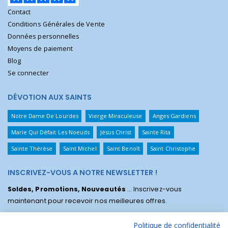
Contact
Conditions Générales de Vente
Données personnelles
Moyens de paiement
Blog
Se connecter
DÉVOTION AUX SAINTS
Notre Dame De Lourdes
Vierge Miraculeuse
Anges Gardiens
Marie Qui Défait Les Noeuds
Jésus Christ
Sainte Rita
Sainte Thérèse
Saint Michel
Saint Benoît
Saint Christophe
INSCRIVEZ-VOUS A NOTRE NEWSLETTER !
Soldes, Promotions, Nouveautés
... Inscrivez-vous
maintenant pour recevoir nos meilleures offres.
Politique de confidentialité