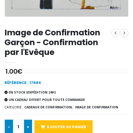
€12.90
€7.90
Image de Confirmation
-10%
Médaille Miraculeuse Or 9 Carat
Bougie de Neuvaine Contre le Mal - Saint Michel
€130.00
Garçon - Confirmation
€4.95
€5.50
par l'Evêque
-25%
1.00€
Médaille Miraculeuse Rose
Lot de 20 Bougies de Neuvaine Blanches
€2.50
€58.50
€78.00
RÉFÉRENCE : 17684
EN STOCK (EXPÉDITION 24H)
UN CADEAU OFFERT POUR TOUTE COMMANDE
CATEGORIE :
CADEAUX DE CONFIRMATION,
IMAGE DE CONFIRMATION
Chapelet de Lourde
Huile d'Onction
€5.00
€9.90
-
+
AJOUTER AU PANIER