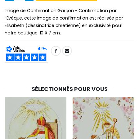
Image de Confirmation Garçon - Confirmation par
Croix Enfant en Bois Eglise Papillons et Arc-en-ciel 15 cm
Bougie Neuvaine pour une Guérison - 17.5cm
l'Evêque, cette Image de confirmation est réalisée par
€23.00
€4.90
Elisabeth (dessinatrice chrétienne) en exclusivité pour
notre boutique. 10 X 7 cm.
SHARE:
SÉLECTIONNÉS POUR VOUS