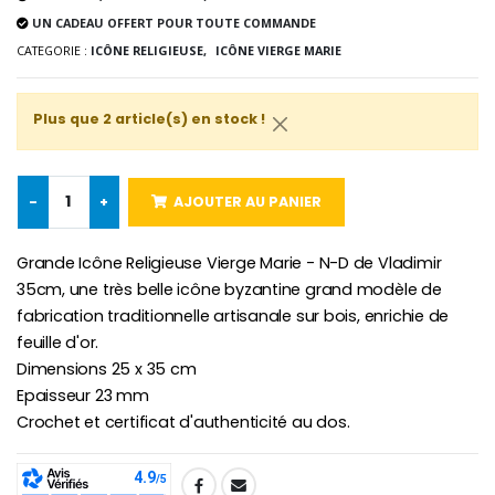
Lot de 20 Bougies de Neuvaine Blanches
€2.50
UN CADEAU OFFERT POUR TOUTE COMMANDE
€58.50
€78.00
CATEGORIE :
ICÔNE RELIGIEUSE,
ICÔNE VIERGE MARIE
Plus que 2 article(s) en stock !
Chapelet de Lourde
Huile d'Onction
€5.00
€9.90
-
+
AJOUTER AU PANIER
Grande Icône Religieuse Vierge Marie - N-D de Vladimir
Croix Enfant en Bois Eglise Papillons et Arc-en-ciel 15 cm
Bougie Neuvaine pour une Guérison - 17.5cm
35cm, une très belle icône byzantine grand modèle de
€23.00
€4.90
fabrication traditionnelle artisanale sur bois, enrichie de
feuille d'or.
Dimensions 25 x 35 cm
Epaisseur 23 mm
Crochet et certificat d'authenticité au dos.