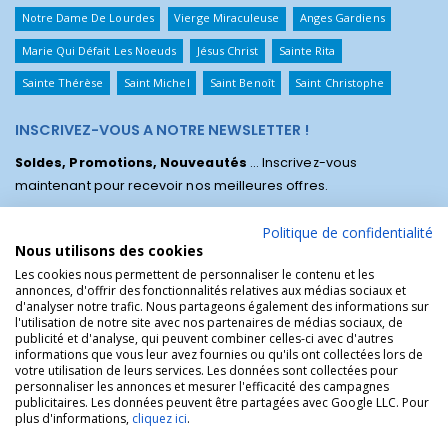
Notre Dame De Lourdes
Vierge Miraculeuse
Anges Gardiens
Marie Qui Défait Les Noeuds
Jésus Christ
Sainte Rita
Sainte Thérèse
Saint Michel
Saint Benoît
Saint Christophe
INSCRIVEZ-VOUS A NOTRE NEWSLETTER !
Soldes, Promotions, Nouveautés
... Inscrivez-vous
maintenant pour recevoir nos meilleures offres.
Politique de confidentialité
Nous utilisons des cookies
Les cookies nous permettent de personnaliser le contenu et les
annonces, d'offrir des fonctionnalités relatives aux médias sociaux et
d'analyser notre trafic. Nous partageons également des informations sur
l'utilisation de notre site avec nos partenaires de médias sociaux, de
publicité et d'analyse, qui peuvent combiner celles-ci avec d'autres
informations que vous leur avez fournies ou qu'ils ont collectées lors de
votre utilisation de leurs services. Les données sont collectées pour
personnaliser les annonces et mesurer l'efficacité des campagnes
La Boutique des Chrétiens © | La boutique religieuse chrétienne de
publicitaires. Les données peuvent être partagées avec Google LLC. Pour
référence !.
plus d'informations,
cliquez ici
.