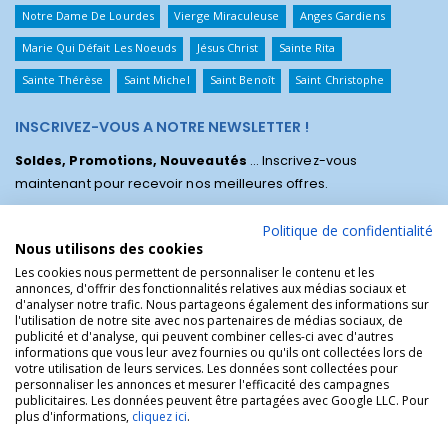
Notre Dame De Lourdes
Vierge Miraculeuse
Anges Gardiens
Marie Qui Défait Les Noeuds
Jésus Christ
Sainte Rita
Sainte Thérèse
Saint Michel
Saint Benoît
Saint Christophe
INSCRIVEZ-VOUS A NOTRE NEWSLETTER !
Soldes, Promotions, Nouveautés
... Inscrivez-vous
maintenant pour recevoir nos meilleures offres.
Politique de confidentialité
Nous utilisons des cookies
Les cookies nous permettent de personnaliser le contenu et les
annonces, d'offrir des fonctionnalités relatives aux médias sociaux et
d'analyser notre trafic. Nous partageons également des informations sur
l'utilisation de notre site avec nos partenaires de médias sociaux, de
publicité et d'analyse, qui peuvent combiner celles-ci avec d'autres
informations que vous leur avez fournies ou qu'ils ont collectées lors de
votre utilisation de leurs services. Les données sont collectées pour
personnaliser les annonces et mesurer l'efficacité des campagnes
La Boutique des Chrétiens © | La boutique religieuse chrétienne de
publicitaires. Les données peuvent être partagées avec Google LLC. Pour
référence !.
plus d'informations,
cliquez ici
.