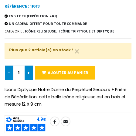
Lot de 20 Bougies de Neuvaine Blanches
€2.50
RÉFÉRENCE : 11613
€58.50
€78.00
EN STOCK (EXPÉDITION 24H)
UN CADEAU OFFERT POUR TOUTE COMMANDE
CATEGORIE :
ICÔNE RELIGIEUSE,
ICÔNE TRIPTYQUE ET DIPTYQUE
Chapelet de Lourde
Huile d'Onction
€5.00
€9.90
Plus que 2 article(s) en stock !
-
+
AJOUTER AU PANIER
Croix Enfant en Bois Eglise Papillons et Arc-en-ciel 15 cm
Bougie Neuvaine pour une Guérison - 17.5cm
€23.00
€4.90
Icône Diptyque Notre Dame du Perpétuel Secours + Prière
de Bénédiction, cette belle icône religieuse est en bois et
mesure 12 X 9 cm.
SHARE: