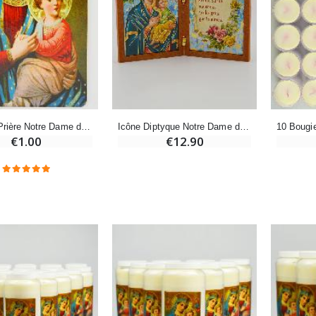
Encens d'Eglise Pontifical 250g
Bonbons Pastilles Menthe à l'Eau de Lourdes - 130g
€12.90
€7.90
-10%
Carte de Prière Notre Dame du perpétuel Secours
Icône Diptyque Notre Dame du Perpétuel Secours + Prière de Bénédiction
Médaille Miraculeuse Or 9 Carats - 10 mm
€1.00
€12.90
Bougie de Neuvaine Contre le Mal - Saint Michel
€130.00
€4.95
€5.50
-25%
Médaille Miraculeuse Rose - 19mm
Lot de 20 Bougies de Neuvaine Blanches
€2.50
€58.50
€78.00
Chapelet de Lourdes en Bois
Huile d'Onction