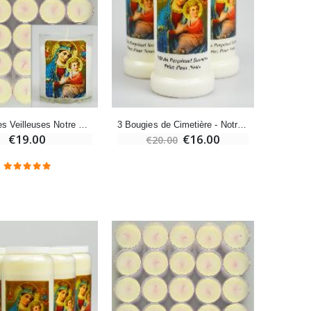
Bonbons Pastilles Menthe à l'Eau de Lourdes - 130g
€7.90
-10%
10 Bougies Veilleuses Notre Dame du Perpétuel Secours
3 Bougies de Cimetière - Notre Dame du Perpétuel Secours
€19.00
€16.00
Bougie de Neuvaine Contre le Mal - Saint Michel
€20.00
€4.95
€5.50
-25%
Lot de 20 Bougies de Neuvaine Blanches
€58.50
€78.00
Huile d'Onction