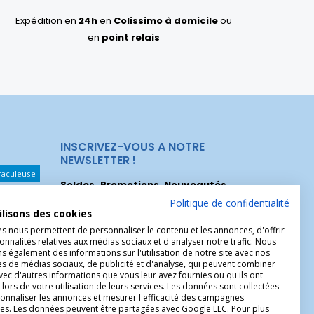
Expédition en
24h
en
Colissimo à domicile
ou
en
point relais
INSCRIVEZ-VOUS A NOTRE
NEWSLETTER !
raculeuse
Soldes, Promotions, Nouveautés
...
Les Noeuds
Inscrivez-vous maintenant pour recevoir
Politique de confidentialité
ilisons des cookies
nos meilleures offres.
hérèse
es nous permettent de personnaliser le contenu et les annonces, d'offrir
onnalités relatives aux médias sociaux et d'analyser notre trafic. Nous
Christophe
 également des informations sur l'utilisation de notre site avec nos
es de médias sociaux, de publicité et d'analyse, qui peuvent combiner
avec d'autres informations que vous leur avez fournies ou qu'ils ont
 lors de votre utilisation de leurs services. Les données sont collectées
onnaliser les annonces et mesurer l'efficacité des campagnes
ires. Les données peuvent être partagées avec Google LLC. Pour plus