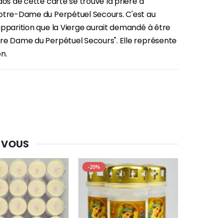
dos de cette carte se trouve la prière à
otre-Dame du Perpétuel Secours. C'est au
apparition que la Vierge aurait demandé à être
re Dame du Perpétuel Secours". Elle représente
-30%
n.
Une bougie 150 gr et votre Prière déposées à Lourdes
€7.00
€10.00
-20%
Eau de Lourdes 1 Litre
€9.60
€12.00
 VOUS
-20%
-20%
Déposez votre Neuvaine à Lourdes
€9.60
€12.00