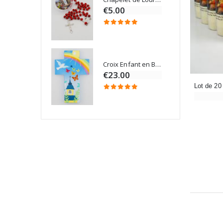
€5.00
Croix Enfant en Bois Eglise Papillons et Arc-en-ciel 15 cm
Bougie Neuvaine pour une Guérison - 17.5cm
€23.00