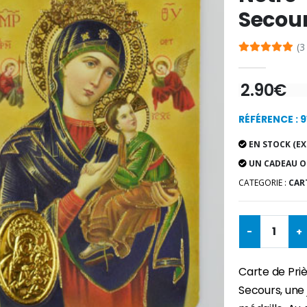
Secou
(3
2.90€
RÉFÉRENCE : 9
EN STOCK (EX
UN CADEAU O
CATEGORIE :
CART
-
+
Carte de Pri
Secours, une 