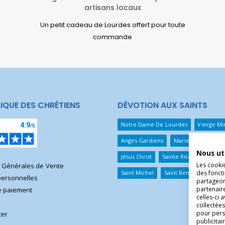
artisans locaux
Un petit cadeau de Lourdes offert pour toute
commande
IQUE DES CHRÉTIENS
DÉVOTION AUX SAINTS
Notre Dame De Lourdes
Vierge Mi
Anges Gardiens
Marie Qui Défait 
Nous ut
Jésus Christ
Sainte Rita
Sainte T
Les cooki
s Générales de Vente
des foncti
Saint Michel
Saint Benoît
Saint 
ersonnelles
partageons
partenair
 paiement
celles-ci 
collectées
pour pers
ter
publicita