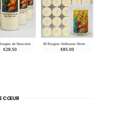
€9.90
Bougie Neuvaine pour une Guérison - 17.5cm
€4.90
Lot de 6 Bougies de Neuvaine à Notre Dame du Perpétuel Secours
48 Bougies Veilleuses Notre Dame du Perpétuel Secours
€28.50
€85.00
DE CŒUR