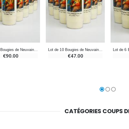
€5.00
€9.90
Croix Enfant en Bois Eglise Papillons et Arc-en-ciel 15 cm
Bougie Neuvaine pour une Guérison - 17.5cm
€23.00
€4.90
Lot de 20 Bougies de Neuvaine à Notre Dame du Perpétuel Secours
Lot de 10 Bougies de Neuvaine à Notre Dame du Perpétuel Secours
€90.00
€47.00
CATÉGORIES COUPS 