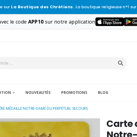
e sur
La Boutique des Chrétiens.
La boutique religieuse n°1 sur
vec le code
APP10
sur notre application
VOTION
NOUVEAUTÉS
PROMOTIONS
BLOG
IÈRE MÉDAILLE NOTRE-DAME DU PERPÉTUEL SECOURS
Carte 
Notre