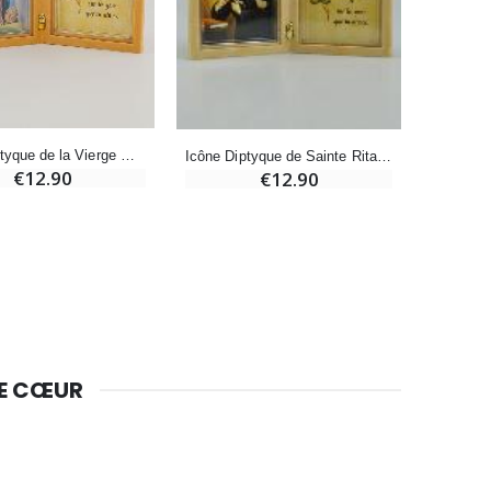
Huile d'Onction
€9.90
Icône Diptyque de la Vierge Miraculeuse + Prière
Icône Diptyque de Sainte Rita + Prière
€12.90
€12.90
Bougie Neuvaine pour une Guérison - 17.5cm
€4.90
DE CŒUR