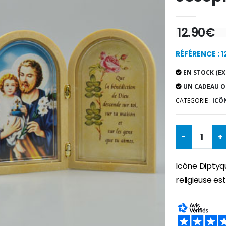
12.90€
RÉFÉRENCE : 
EN STOCK (EX
UN CADEAU O
CATEGORIE :
ICÔN
-
+
Icône Diptyqu
religieuse es
SHARE: