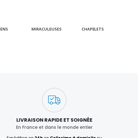
CENS
MIRACULEUSES
CHAPELETS
IC
LIVRAISON RAPIDE ET SOIGNÉE
En France et dans le monde entier
Expédition en
24h
en
Colissimo à domicile
ou