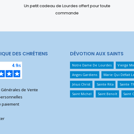
Un petit cadeau de Lourdes offert pour toute
commande
IQUE DES CHRÉTIENS
DÉVOTION AUX SAINTS
Notre Dame De Lourdes
Vierge Mi
Anges Gardiens
Marie Qui Défait 
Jésus Christ
Sainte Rita
Sainte T
s Générales de Vente
Saint Michel
Saint Benoît
Saint 
ersonnelles
 paiement
ter