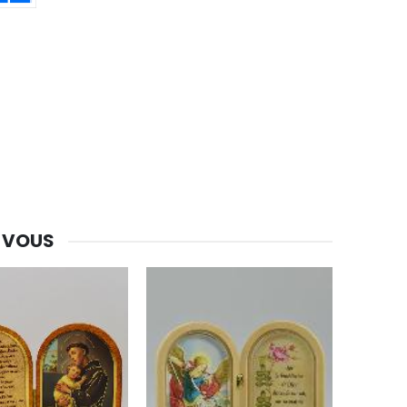
-30%
Une bougie 150 gr et votre Prière déposées à Lourdes
€7.00
€10.00
 VOUS
-20%
Eau de Lourdes 1 Litre
€9.60
€12.00
-20%