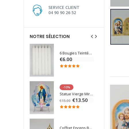
SERVICE CLIENT
04 90 90 26 52
NOTRE SÉLECTION
6 Bougies Teintées Masse Couleur Blanche
Une bougie 150 gr et votre Prière déposées à Lourdes
€6.00
€7.00
-10%
Eau de Lourdes 1 Litre
Statue Vierge Miraculeuse Lumineuse
€9.60
€13.50
€15.00
Coffret Encens Benjoin + Charbon + Brûle-encens