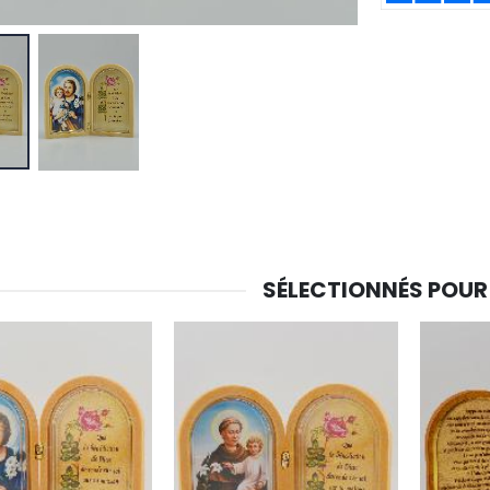
-30%
6 Bougies Teintées Masse Couleur Blanche
Une bougie 150 gr et votre Prière déposées à Lourdes
€6.00
€7.00
€10.00
SÉLECTIONNÉS POUR
-20%
-10%
Eau de Lourdes 1 Litre
Statue Vierge Miraculeuse Lumineuse
€9.60
€13.50
€12.00
€15.00
-20%
Coffret Encens Benjoin + Charbon + Brûle-encens