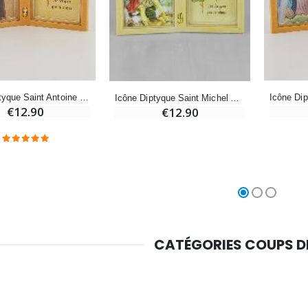
Chapelet de Lourdes en Bois
Huile d'Onction
€5.00
€9.90
Icône Diptyque Saint Antoine de Padoue + Prière de Bénédiction
Icône Diptyque Saint Michel Archange + Prière de Bénédiction
€12.90
€12.90
Croix Enfant en Bois Eglise Papillons et Arc-en-ciel 15 cm
Bougie Neuvaine pour une Guérison - 17.5cm
€23.00
€4.90
CATÉGORIES COUPS 