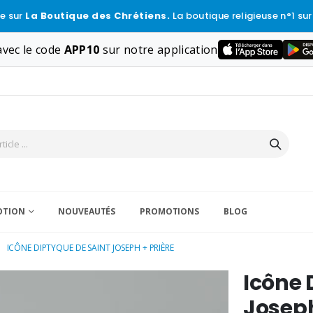
e sur
La Boutique des Chrétiens.
La boutique religieuse n°1 sur
vec le code
APP10
sur notre application
VOTION
NOUVEAUTÉS
PROMOTIONS
BLOG
ICÔNE DIPTYQUE DE SAINT JOSEPH + PRIÈRE
Icône 
Joseph