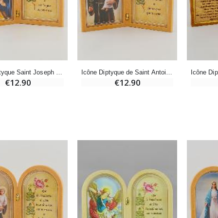
Déposez votre Neuvaine à Lourdes
€21.90
€9.60
€12.00
Encens d'Eglise Pontifical 250g
Bonbons Pastilles Menthe à l'Eau de Lourdes - 130g
€12.90
€7.90
Icône Diptyque Saint Joseph + Prière de Bénédiction
Icône Diptyque de Saint Antoine + Prière
€12.90
€12.90
-10%
Médaille Miraculeuse Or 9 Carats - 10 mm
Bougie de Neuvaine Contre le Mal - Saint Michel
€130.00
€4.95
€5.50
-25%
Médaille Miraculeuse Rose - 19mm
Lot de 20 Bougies de Neuvaine Blanches
€2.50
€58.50
€78.00