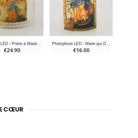
Huile d'Onction
€9.90
Veilleuse LED - Prière à Marie qui Défait les Noeuds
Photophore LED - Marie qui Défait les Noeuds & Prière
€24.90
€16.00
Bougie Neuvaine pour une Guérison - 17.5cm
€4.90
DE CŒUR