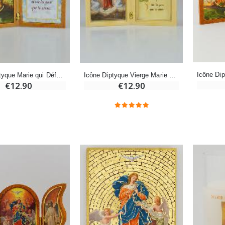
Déposez votre Neuvaine à Lourdes
€21.90
€9.60
€12.00
Encens d'Eglise Pontifical 250g
Bonbons Pastilles Menthe à l'Eau de Lourdes - 130g
€12.90
€7.90
Icône Diptyque Marie qui Défait les Noeuds + Prière
Icône Diptyque Vierge Marie qui Défait les Noeuds + Prière
€12.90
€12.90
-10%
Médaille Miraculeuse Or 9 Carats - 10 mm
Bougie de Neuvaine Contre le Mal - Saint Michel
€130.00
€4.95
€5.50
-25%
Médaille Miraculeuse Rose - 19mm
Lot de 20 Bougies de Neuvaine Blanches
€2.50
€58.50
€78.00