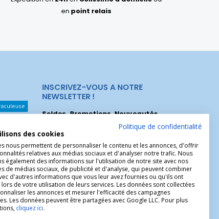
en
point relais
INSCRIVEZ-VOUS A NOTRE
NEWSLETTER !
raculeuse
Soldes, Promotions, Nouveautés
...
Les Noeuds
Inscrivez-vous maintenant pour recevoir
Politique de confidentialité
ilisons des cookies
nos meilleures offres.
hérèse
es nous permettent de personnaliser le contenu et les annonces, d'offrir
onnalités relatives aux médias sociaux et d'analyser notre trafic. Nous
Christophe
 également des informations sur l'utilisation de notre site avec nos
es de médias sociaux, de publicité et d'analyse, qui peuvent combiner
avec d'autres informations que vous leur avez fournies ou qu'ils ont
 lors de votre utilisation de leurs services. Les données sont collectées
onnaliser les annonces et mesurer l'efficacité des campagnes
ires. Les données peuvent être partagées avec Google LLC. Pour plus
tions,
cliquez ici
.