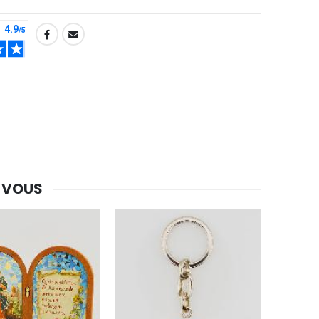
-30%
Une bougie 150 gr et votre Prière déposées à Lourdes
€7.00
€10.00
 VOUS
-20%
Eau de Lourdes 1 Litre
€9.60
€12.00
-20%