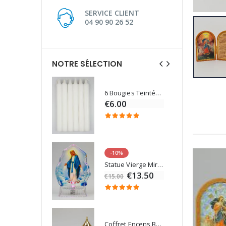
SERVICE CLIENT
04 90 90 26 52
NOTRE SÉLECTION
6 Bougies Teintées Masse Couleur Blanche
Une bougie 150 gr et votre Prière déposées à Lourdes
€6.00
€7.00
-10%
Eau de Lourdes 1 Litre
Statue Vierge Miraculeuse Lumineuse
€9.60
€13.50
€15.00
Coffret Encens Benjoin + Charbon + Brûle-encens