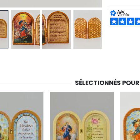
SHARE:
-30%
6 Bougies Teintées Masse Couleur Blanche
Une bougie 150 gr et votre Prière déposées à Lourdes
€6.00
€7.00
€10.00
SÉLECTIONNÉS POUR
-20%
-10%
Eau de Lourdes 1 Litre
Statue Vierge Miraculeuse Lumineuse
€9.60
€13.50
€12.00
€15.00
-20%
Coffret Encens Benjoin + Charbon + Brûle-encens