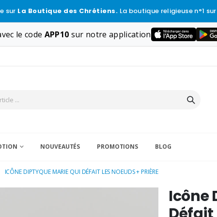
e sur
La Boutique des Chrétiens.
La boutique religieuse n°1 sur
vec le code
APP10
sur notre application
VOTION
NOUVEAUTÉS
PROMOTIONS
BLOG
ICÔNE DIPTYQUE MARIE QUI DÉFAIT LES NOEUDS + PRIÈRE
Icône 
Défait