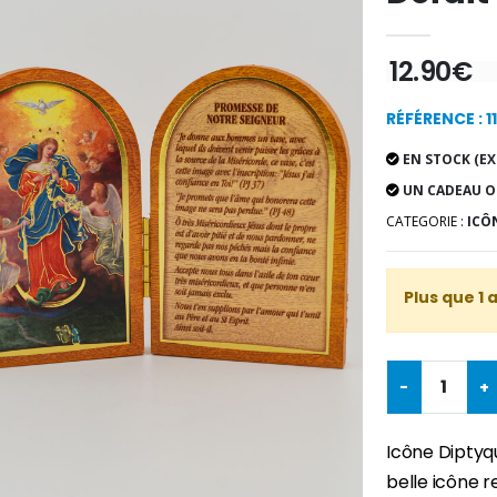
12.90€
RÉFÉRENCE : 1
EN STOCK (EX
UN CADEAU O
CATEGORIE :
ICÔN
Plus que 1 
-
+
Icône Diptyqu
belle icône r