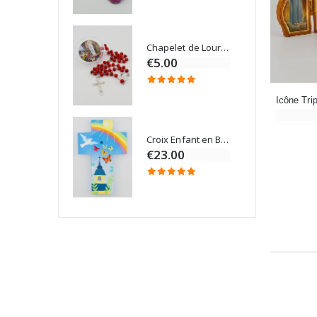
Chapelet de Lourdes en Bois
Onction
€5.00
Croix Enfant en Bois Eglise Papillons et Arc-en-ciel 15 cm
Bougie Neuvaine pour une Guérison - 17.5cm
€23.00