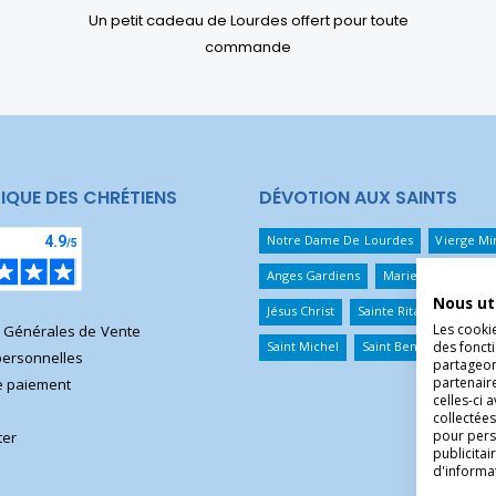
Un petit cadeau de Lourdes offert pour toute
commande
IQUE DES CHRÉTIENS
DÉVOTION AUX SAINTS
Notre Dame De Lourdes
Vierge Mi
Anges Gardiens
Marie Qui Défait 
Nous ut
Jésus Christ
Sainte Rita
Sainte T
Les cooki
s Générales de Vente
des foncti
Saint Michel
Saint Benoît
Saint 
ersonnelles
partageons
partenair
 paiement
celles-ci 
collectées
pour pers
ter
publicita
d'informa