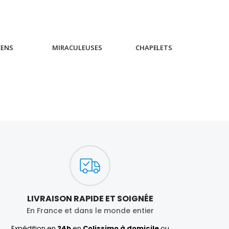
CENS
MIRACULEUSES
CHAPELETS
IC
LIVRAISON RAPIDE ET SOIGNÉE
En France et dans le monde entier
Expédition en
24h
en
Colissimo à domicile
ou