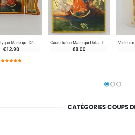
Chapelet de Lourdes en Bois
Huile d'Onction
€5.00
€9.90
Icône Triptyque Marie qui Défait les Noeuds - 12 cm
Cadre Icône Marie qui Défait les Noeuds - 15 cm
€12.90
€8.00
Croix Enfant en Bois Eglise Papillons et Arc-en-ciel 15 cm
Bougie Neuvaine pour une Guérison - 17.5cm
€23.00
€4.90
CATÉGORIES COUPS 